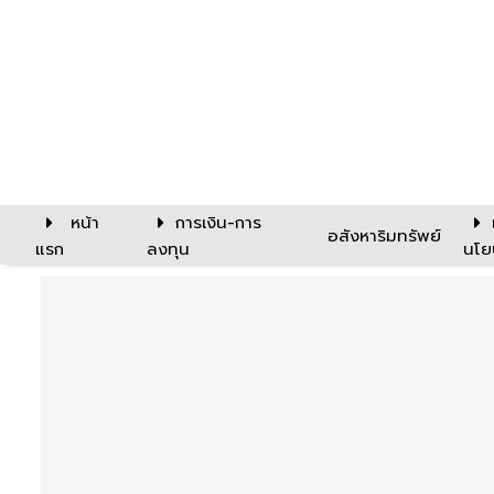
หน้า
การเงิน-การ
อสังหาริมทรัพย์
แรก
ลงทุน
นโย