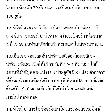
โอมาน ห้องพัก 79 ห้อง และ เรสซิเดนซ์บริการครบวงจร
100 ยูนิต
12. ทิโวลี และ อวานี บิลาจ อัล จาซาเยอร์ บาห์เรน - บิ
ลาจ อัล จาซาเยอร์, บาห์เรน คาดว่าจะเปิดบริการไตรมาส
4 ปี 2569 บนทำเลพักผ่อนริมทะเลแห่งใหม่ของบาห์เรน
13.เอ็นเอช คอลเลคชั่น ปารีส ปงติเออ ฌ็องเซลิเซ่ -
ปารีส, ฝรั่งเศส เปิดให้บริการวันที่ 1 พ.ย.ที่ผ่านมา ใกล้
สถานที่สำคัญหลายแห่ง เช่น ประตูชัย มี 87 ห้อง ตัวอาคาร
ที่ตั้งของโรงแรมยังคงได้รับการอนุรักษ์สถาปัตยกรรมดั้งเดิม
ตั้งแต่ปี 1910 ขณะเดียวกันก็ได้ปรับโฉมและตกแต่ง
ภายในใหม่ทั้งหมด
14. ทิโวลี ปาลาซโซ ริซอร์จิเมนโต เลชเช-เลชเช, อิตาลี