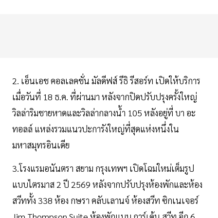
2. เอ็นเอช คอลเลคชั่น มัลดีฟส์ รีธิ รีสอร์ท เปิดให้บริการ
เมื่อวันที่ 18 ธ.ค. ที่ผ่านมา หลังจากปิดปรับปรุงครั้งใหญ่
วิลล่าริมชายหาดและวิลล่ากลางน้ำ 105 หลังอยู่ที่ บา อะ
ทอลล์ แหล่งรวมแนวปะการังใหญ่ที่สุดแห่งหนึ่งใน
มหาสมุทรอินเดีย
3.โรงแรมอนันตรา สยาม กรุงเทพฯ เปิดโฉมใหม่เต็มรูป
แบบไตรมาส 2 ปี 2569 หลังจากปรับปรุงห้องพักและห้อง
สวีททั้ง 338 ห้อง กษรา คลับเลานจ์ ห้องสวีท ซิกเนเจอร์
Jim Thompson Suite ห้องพักแบบ การ์เด้น สวีท อีก 6