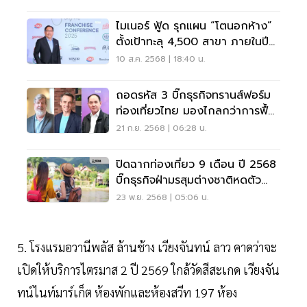
ไมเนอร์ ฟู้ด รุกแผน “โตนอกห้าง”
ตั้งเป้าทะลุ 4,500 สาขา ภายในปี
2572
10 ส.ค. 2568 | 18:40 น.
ถอดรหัส 3 บิ๊กธุรกิจทรานส์ฟอร์ม
ท่องเที่ยวไทย มองไกลกว่าการฟื้น
ตัว
21 ก.ย. 2568 | 06:28 น.
ปิดฉากท่องเที่ยว 9 เดือน ปี 2568
บิ๊กธุรกิจฝ่ามรสุมต่างชาติหดตัว
พลิกวิกฤต โกยกำไร
23 พ.ย. 2568 | 05:06 น.
5. โรงแรมอวานีพลัส ล้านช้าง เวียงจันทน์ ลาว คาดว่าจะ
เปิดให้บริการไตรมาส 2 ปี 2569 ใกล้วัดสีสะเกด เวียงจัน
ทน์ไนท์มาร์เก็ต ห้องพักและห้องสวีท 197 ห้อง