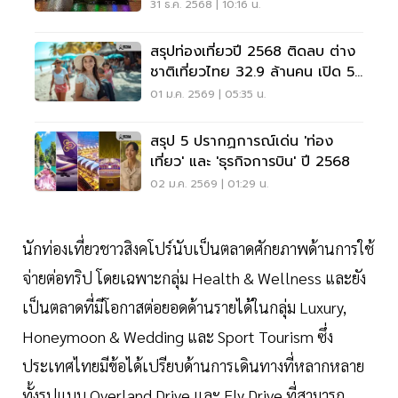
แสงสีตระการตา
31 ธ.ค. 2568 | 10:16 น.
สรุปท่องเที่ยวปี 2568 ติดลบ ต่าง
ชาติเที่ยวไทย 32.9 ล้านคน เปิด 5
ชาติเข้าไทยสูงสุด
01 ม.ค. 2569 | 05:35 น.
สรุป 5 ปรากฏการณ์เด่น 'ท่อง
เที่ยว' และ 'ธุรกิจการบิน' ปี 2568
02 ม.ค. 2569 | 01:29 น.
นักท่องเที่ยวชาวสิงคโปร์นับเป็นตลาดศักยภาพด้านการใช้
จ่ายต่อทริป โดยเฉพาะกลุ่ม Health & Wellness และยัง
เป็นตลาดที่มีโอกาสต่อยอดด้านรายได้ในกลุ่ม Luxury,
Honeymoon & Wedding และ Sport Tourism ซึ่ง
ประเทศไทยมีข้อได้เปรียบด้านการเดินทางที่หลากหลาย
ทั้งรูปแบบ Overland Drive และ Fly Drive ที่สามารถ