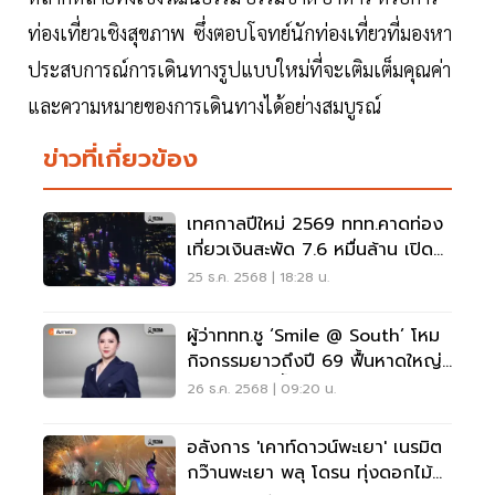
ท่องเที่ยวเชิงสุขภาพ ซึ่งตอบโจทย์นักท่องเที่ยวที่มองหา
ประสบการณ์การเดินทางรูปแบบใหม่ที่จะเติมเต็มคุณค่า
และความหมายของการเดินทางได้อย่างสมบูรณ์
ข่าวที่เกี่ยวข้อง
เทศกาลปีใหม่ 2569 ททท.คาดท่อง
เที่ยวเงินสะพัด 7.6 หมื่นล้าน เปิด
10 จังหวัดคนเที่ยวสูงสุด
25 ธ.ค. 2568 | 18:28 น.
ผู้ว่าททท.ชู ‘Smile @ South’ โหม
กิจกรรมยาวถึงปี 69 ฟื้นหาดใหญ่
เที่ยวใต้หลังน้ำลด
26 ธ.ค. 2568 | 09:20 น.
อลังการ 'เคาท์ดาวน์พะเยา' เนรมิต
กว๊านพะเยา พลุ โดรน ทุ่งดอกไม้