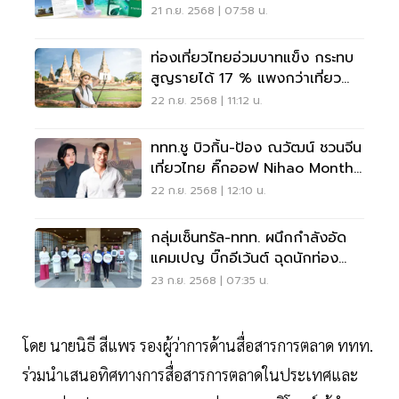
21 ก.ย. 2568 | 07:58 น.
ท่องเที่ยวไทยอ่วมบาทแข็ง กระทบ
สูญรายได้ 17 % แพงกว่าเที่ยว
ญี่ปุ่น เวียดนาม
22 ก.ย. 2568 | 11:12 น.
ททท.ชู บิวกิ้น-ป้อง ณวัฒน์ ชวนจีน
เที่ยวไทย คิ๊กออฟ Nihao Month
รับวันชาติจีน-ตรุษจีน
22 ก.ย. 2568 | 12:10 น.
กลุ่มเซ็นทรัล-ททท. ผนึกกำลังอัด
แคมเปญ บิ๊กอีเว้นต์ ฉุดนักท่อง
เที่ยวต่างชาติเข้าไทย
23 ก.ย. 2568 | 07:35 น.
โดย นายนิธี สีแพร รองผู้ว่าการด้านสื่อสารการตลาด ททท.
ร่วมนำเสนอทิศทางการสื่อสารการตลาดในประเทศและ