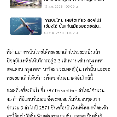
บำรุงอากาศยาน
15 ส.ค. 2568 | 05:06 น.
การบินไทย เผยโตเกียว สิงคโปร์
เซี่ยงไฮ้ ขึ้นแท่นเมืองยอดฮิตใน
เอเชียคนไทยแห่เที่ยว
03 ก.ย. 2568 | 13:02 น.
ที่ผ่านมาการบินไทยได้ทยอยยกเลิกไประยะหนึ่งแล้ว
ปัจจุบันเหลือให้บริการอยู่ 2-3 เส้นทาง เช่น กรุงเทพฯ-
ลอนดอน กรุงเทพฯ-นาริตะ ประเทศญี่ปุ่น เท่านั้น และจะ
ทยอยยกเลิกให้บริการทั้งหมดในอนาคตอันใกล้นี้
ขณะที่เครื่องบินโบอิ้ง 787 Dreamliner ลำใหม่ จำนวน
45 ลำ ที่มีแผนรับมอบ ซึ่งจะทยอยเริ่มรับมอบชุดแรก
จำนวน 9 ลำ ในปี 2571 ซึ่งเครื่องบินใหม่ทั้งหมดที่จะเข้า
มานี้ก็จะไม่มีชั้นเฟิรสต์คลาสเช่นกัน และจะเป็นชั้นผู้