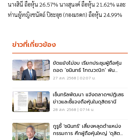
นางสินี ถือหุ้น 26.57% นางสุนงค์ ถือหุ้น 21.62% และ
ท่านผู้หญิงชนัตถ์ ปิยะอุย (กองมรดก) ถือหุ้น 24.99%
ข่าวที่เกี่ยวข้อง
ขัดแย้งไม่จบ เรียกประชุมผู้ถือหุ้น
ถอด ‘ชนินทธ์ โทณวณิก’ พ้น
กรรมการดุสิตธานี
27 ส.ค. 2568 | 02:07 น.
เซ็นทรัลพัฒนา แจ้งตลาดฯปฏิเสธ
ข่าวและชี้แจงถือหุ้นในดุสิตธานี
28 ส.ค. 2568 | 07:14 น.
กูรูชี้ 'ชนินทร์' เสี่ยงหลุดตำแหน่ง
กรรมการ ศึกผู้ถือหุ้นใหญ่ 'ดุสิต