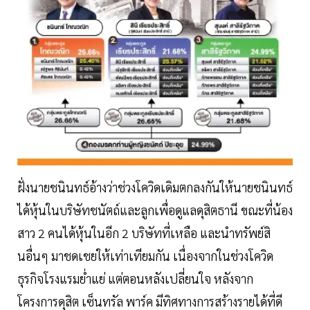
ฝั่งนายชนินทธ์อ้างว่าช่วงโควิดเดิมตกลงกันให้นายชนินทธ์
ได้หุ้นในบริษัทชนัตถ์และลูกเพื่อดูแลดุสิตธานี ขณะที่น้อง
สาว 2 คนได้หุ้นในอีก 2 บริษัทที่เหลือ และนำทรัพย์สิ
นอื่นๆ มาชดเชยให้เท่าเทียมกัน เนื่องจากในช่วงโควิด
ธุรกิจโรงแรมย่ำแย่ แต่ตอนหลังเปลี่ยนใจ หลังจาก
โครงการดุสิต เซ็นทรัล พาร์ค มีทิศทางการสร้างรายได้ที่ดี