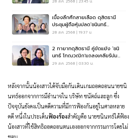
ธานี'
28 ส.ค. 2568 | 23:45 น.
เบื้องลึกศึกสายเลือด ดุสิตธานี
ประชุมผู้ถือหุ้นปลด‘ชนินทธ์
โทณวณิก’ CPN ส่ง 2 ตัวแทนนั่ง
28 ส.ค. 2568 | 19:37 น.
บอร์ด
2 ทายาทดุสิตธานี คู่ขัดแย้ง ‘ชนิ
นทธ์ โทณวณิก'แถลงเคลียร์ปม
มรดก โต้ศึกสายเลือด
29 ส.ค. 2568 | 03:30 น.
หลังจากนั้นน้องสาวได้จับมือกันเดินเกมถอดถอนนายชนิ
นทธ์ออกจากการมีอำนาจใน บริษัท ชนัตถ์และลูก ซึ่ง
ปัจจุบันยังคงเป็นคดีความที่มีการฟ้องกันอยู่ในศาลหลาย
คดี หนึ่งในประเด็น
ฟ้องร้อง
สำคัญคือ นายชนินทธ์ได้ฟ้อง
น้องสาวที่ใช้สิทธิถอดถอนตนเองออกจากกรรมการโดยไม่
ชอบ