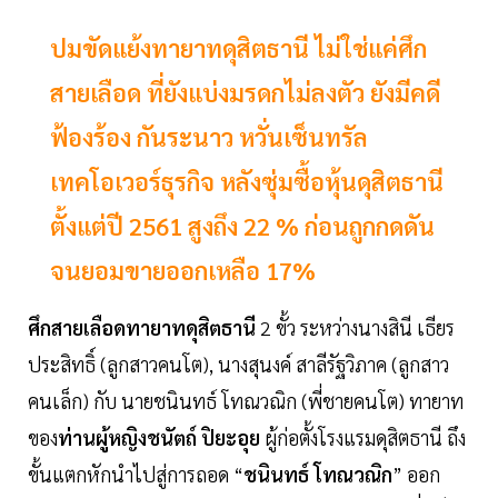
ปมขัดแย้งทายาทดุสิตธานี ไม่ใช่แค่ศึก
สายเลือด ที่ยังแบ่งมรดกไม่ลงตัว ยังมีคดี
ฟ้องร้อง กันระนาว หวั่นเซ็นทรัล
เทคโอเวอร์ธุรกิจ หลังซุ่มซื้อหุ้นดุสิตธานี
ตั้งแต่ปี 2561 สูงถึง 22 % ก่อนถูกกดดัน
จนยอมขายออกเหลือ 17%
ศึกสายเลือดทายาทดุสิตธานี
2 ขั้ว ระหว่างนางสินี เธียร
ประสิทธิ์ (ลูกสาวคนโต), นางสุนงค์ สาลีรัฐวิภาค (ลูกสาว
คนเล็ก) กับ นายชนินทธ์ โทณวณิก (พี่ชายคนโต) ทายาท
ของ
ท่านผู้หญิงชนัตถ์
ปิยะอุย
ผู้ก่อตั้งโรงแรมดุสิตธานี ถึง
ขั้นแตกหักนำไปสู่การถอด “
ชนินทธ์
โทณวณิก
” ออก