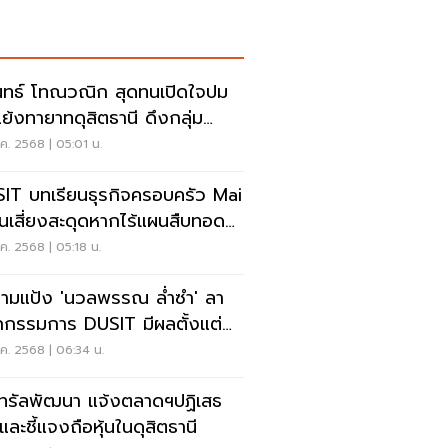
นทธ์ โทณวณิก สุดทนเปิดใจปม
แย้งทายาทดุสิตธานี ดึงกลุ่ม
นทรัลพัวพัน
ค. 2568 | 05:01 น.
IT บทเรียนธุรกิจครอบครัว Mai
อนเสี่ยงสะดุดหากไร้แผนสืบทอด–
งสร้าง
ค. 2568 | 05:18 น.
ามแป้ง 'นวลพรรณ ล่ำซำ' ลา
กรรมการ DUSIT มีผลตั้งแต่
ส.ค.
ค. 2568 | 06:34 น.
นทรัลพัฒนา แจ้งตลาดฯปฏิเสธ
และชี้แจงถือหุ้นในดุสิตธานี