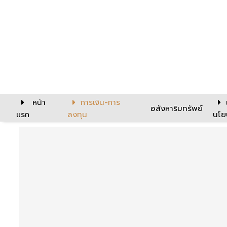
หน้า
การเงิน-การ
อสังหาริมทรัพย์
แรก
ลงทุน
นโย