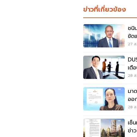
ข่าวที่เกี่ยวข้อง
ชนิ
ขัด
เซ็
27 ส.
DUS
เตื
โคร
28 ส.
มาด
ออก
26 
28 ส.
เซ็
ข่าว