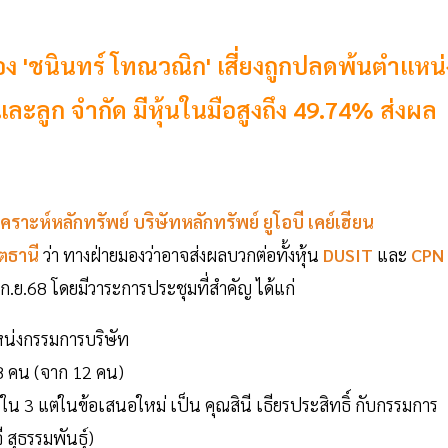
กมอง 'ชนินทร์ โทณวณิก' เสี่ยงถูกปลดพ้นตำแหน่
ะลูก จำกัด มีหุ้นในมือสูงถึง 49.74% ส่งผล
าะห์หลักทรัพย์ บริษัทหลักทรัพย์ ยูโอบี เคย์เฮียน
ิตธานี
ว่า ทางฝ่ายมองว่าอาจส่งผลบวกต่อทั้งหุ้น
DUSIT
และ
CPN
 ก.ย.68 โดยมีวาระการประชุมที่สำคัญ ได้แก่
่งกรรมการบริษัท
18 คน (จาก 12 คน)
ใน 3 แต่ในข้อเสนอใหม่ เป็น คุณสินี เธียรประสิทธิ์ กับกรรมการ
สุธรรมพันธุ์)