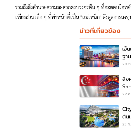
รวมถึงสิ่งอำนวยความสะดวกครบวงจรอื่น ๆ ที่จะตอบโจทย์ทั
เพียงส่วนเล็ก ๆ ที่ทำหน้าที่เป็น "แม่เหล็ก" ดึงดูดการ
ข่าวที่เกี่ยวข้อง
เอ็
ฐาน
ไม่?
20 ก.
สิง
San
เทน
22 ก.
Cit
ต้น
คอม
23 ก.