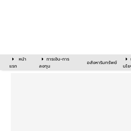
หน้า
การเงิน-การ
อสังหาริมทรัพย์
แรก
ลงทุน
นโย