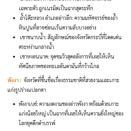
เฉพาะตัว ถูกเนรมิตเป็นฉากสุดระทึก
ถ้ำโต๊ะหลวง อำเภออ่าวลึก: ความมหัศจรรย์ของถ้ำ
หินปูนที่อาจซ่อนเร้นความลับบางอย่าง
เขาขนาบน้ำ: สัญลักษณ์ของจังหวัดกระบี่ที่โดดเด่น
ตระหง่านกลางน้ำ
เขาหงอนนาค: จุดชมวิวสุดอลังการที่เผยให้เห็น
ทัศนียภาพของทะเลอันดามันที่กว้างไกล
พังงา :
จังหวัดที่ขึ้นชื่อเรื่องธรรมชาติที่สวยงามและเกาะ
แก่งรูปร่างแปลกตา
พังงาเบย์: ความงดงามของอ่าวพังงา พร้อมด้วยเกาะ
แก่งน้อยใหญ่ เป็นฉากที่เผยให้เห็นความยิ่งใหญ่ของ
โลกยุคดึกดำบรรพ์