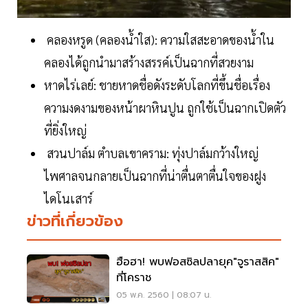
คลองหรูด (คลองน้ำใส): ความใสสะอาดของน้ำใน
คลองได้ถูกนำมาสร้างสรรค์เป็นฉากที่สวยงาม
หาดไร่เลย์: ชายหาดชื่อดังระดับโลกที่ขึ้นชื่อเรื่อง
ความงดงามของหน้าผาหินปูน ถูกใช้เป็นฉากเปิดตัว
ที่ยิ่งใหญ่
สวนปาล์ม ตำบลเขาคราม: ทุ่งปาล์มกว้างใหญ่
ไพศาลจนกลายเป็นฉากที่น่าตื่นตาตื่นใจของฝูง
ไดโนเสาร์
ข่าวที่เกี่ยวข้อง
ฮือฮา! พบฟอสซิลป​ลายุค"จูราสสิค"
ที่โคราช
05 พ.ค. 2560 | 08:07 น.