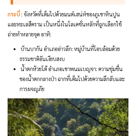
กระบี่
: จังหวัดที่เต็มไปด้วยมนต์เสน่ห์ของภูเขาหินปูน
และทะเลสีคราม เป็นหนึ่งในโลเคชั่นหลักที่ถูกเลือกใช้
ถ่ายทำหลายจุด อาทิ:
บ้านบากัน อำเภออ่าวลึก: หมู่บ้านที่โอบล้อมด้วย
ธรรมชาติอันเงียบสงบ
น้ำตกห้วยโต้ อำเภอเขาพนมเบญจา: ความชุ่มชื่น
ของน้ำตกกลางป่า ฉากที่เต็มไปด้วยความลึกลับและ
การผจญภัย