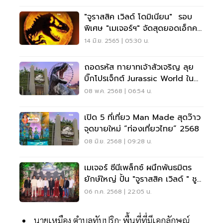
"จูราสสิค เวิลด์ โดมิเนียน" รอบ
พิเศษ "เมเจอร์ฯ" จัดสุดยอดเอ็กคลู
ซีฟไนท์
14 มิ.ย. 2565 | 05:30 น.
ถอดรหัส ทายาทเจ้าสัวเจริญ ลุย
บิ๊กโปรเจ็กต์ Jurassic World ใน
ไทย
08 พ.ค. 2568 | 06:54 น.
เปิด 5 ที่เที่ยว Man Made สุดว๊าว
จุดขายใหม่ “ท่องเที่ยวไทย” 2568
08 มิ.ย. 2568 | 09:28 น.
เมเจอร์ ซีนีเพล็กซ์ ผนึกพันธมิตร
ยักษ์ใหญ่ ปั้น "จูราสสิค เวิลด์ " ชู
Soft Power
06 ก.ค. 2568 | 22:05 น.
นายเหมือง ตำบลทับปริก: พื้นที่ที่มีเอกลักษณ์