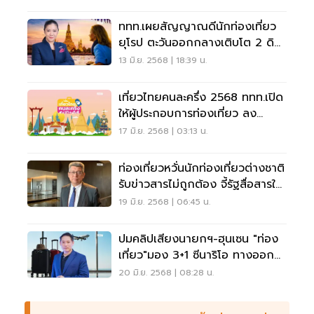
ททท.เผยสัญญาณดีนักท่องเที่ยว
ยุโรป ตะวันออกกลางเติบโต 2 ดิ
จิต แม้เข้าโลว์ซีซัน
13 มิ.ย. 2568 | 18:39 น.
เที่ยวไทยคนละครึ่ง 2568 ททท.เปิด
ให้ผู้ประกอบการท่องเที่ยว ลง
ทะเบียนเข้าร่วมแล้ว
17 มิ.ย. 2568 | 03:13 น.
ท่องเที่ยวหวั่นนักท่องเที่ยวต่างชาติ
รับข่าวสารไม่ถูกต้อง จี้รัฐสื่อสารให้
ชัดเจน
19 มิ.ย. 2568 | 06:45 น.
ปมคลิปเสียงนายกฯ-ฮุนเซน "ท่อง
เที่ยว"มอง 3+1 ซีนาริโอ ทางออก
ประเทศไทย
20 มิ.ย. 2568 | 08:28 น.