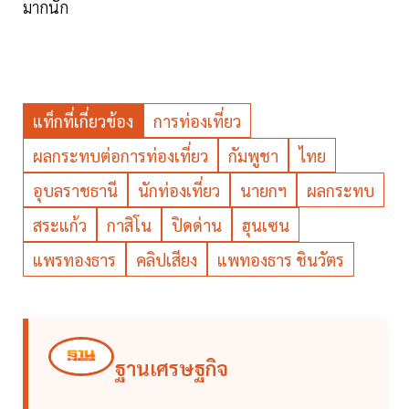
มากนัก
แท็กที่เกี่ยวข้อง
การท่องเที่ยว
ผลกระทบต่อการท่องเที่ยว
กัมพูชา
ไทย
อุบลราชธานี
นักท่องเที่ยว
นายกฯ
ผลกระทบ
สระแก้ว
กาสิโน
ปิดด่าน
ฮุนเซน
แพรทองธาร
คลิปเสียง
แพทองธาร ชินวัตร
ฐานเศรษฐกิจ