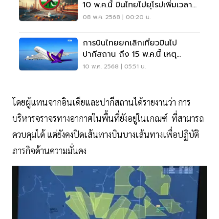
10 พ.ค.นี้ บินไทยไปยุโรปเพิ่มเวลา
30–40 นาที
08 พ.ค. 2568 | 00:20 น.
การบินไทยยกเลิกเที่ยวบินไป
ปากีสถาน ถึง 15 พ.ค.นี้ เหตุ
ตึงเครียดในพื้นที่
10 พ.ค. 2568 | 05:51 น.
โดยผู้แทนจากอินเดียและปากีสถานได้รายงานว่า การ
บริหารจราจรทางอากาศในพื้นที่ยังอยู่ในเกณฑ์ ที่สามารถ
ควบคุมได้ แต่ยังคงปิดเส้นทางบินบางเส้นทางเพื่อปฏิบัติ
ภารกิจด้านความมั่นคง