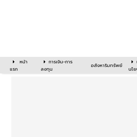
หน้า
การเงิน-การ
อสังหาริมทรัพย์
แรก
ลงทุน
นโย