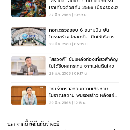
"สรวงศ์" อัปเดต! เที่ยวคนละครึ่ง
เราเที่ยวด้วยกัน 2568 เมืองรองเฮ
27 มี.ค. 2568 | 10:59 น.
ทอท.ตรวจสอบ 6 สนามบิน ยัน
โครงสร้างปลอดภัย เปิดให้บริการ
ปกติ
29 มี.ค. 2568 | 06:05 น.
“สรวงศ์” ยันแหล่งท่องเที่ยวสำคัญ
ไม่ได้รับผลกระทบ จากแผ่นดินไหว
29 มี.ค. 2568 | 09:17 น.
วธ.เร่งตรวจสอบความเสียหาย
โบราณสถาน พบรอยร้าว หลังแผ่น
ดินไหว
29 มี.ค. 2568 | 12:13 น.
นอกจากนี้ ยังยืนยันว่าจะมี