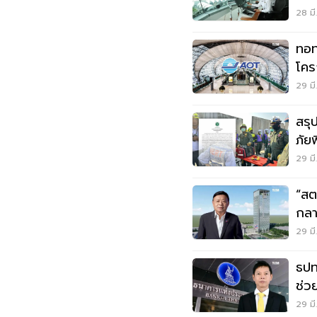
28 มี
ทอท
โคร
ปกต
29 มี
สรุ
ภัยพ
29 มี
“สต
กล
ก่อ
29 มี
ธปท
ช่ว
29 มี