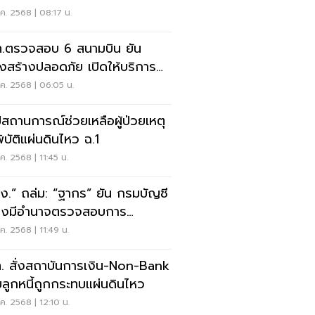
.ค. 2568 | 08:17 น.
.ตรวจสอบ 6 สนามบิน ยัน
งสร้างปลอดภัย เปิดให้บริการ
ิ
.ค. 2568 | 06:05 น.
ปสถานการณ์ช่วยเหลือผู้ป่วยเหตุ
ิบัติแผ่นดินไหว ฉ.1
.ค. 2568 | 11:45 น.
ง.” ถล่ม: “ฐากร” ยัน กรมบัญชี
างมีอำนาจตรวจสอบการ
สร้าง
.ค. 2568 | 11:49 น.
. สั่งสถาบันการเงิน-Non-Bank
ยลูกหนี้ถูกกระทบแผ่นดินไหว
.ค. 2568 | 12:10 น.