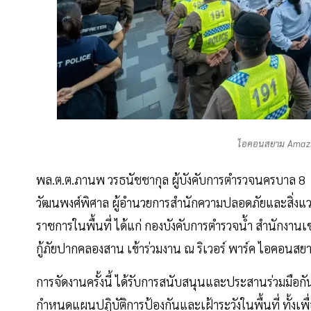
ไอคอนสยาม Amazi
พล.ต.ต.ภานพ วรธนัชชากุล ผู้บังคับการตำรวจนครบาล 8 
วัฒนพงศ์พิศาล ผู้อำนวยการสำนักความปลอดภัยและสิ่งแ
ราชการในพื้นที่ ได้แก่ กองบังคับการตำรวจน้ำ สำนัก
กู้ภัยปากคลองสาน เข้าร่วมงาน ณ ริเวอร์ พาร์ค ไอคอนสย
การจัดงานครั้งนี้ ได้รับการสนับสนุนและประสานร่วมมือกัน
กำหนดแผนปฏิบัติการป้องกันและเฝ้าระวังในพื้นที่ ทั้งเ