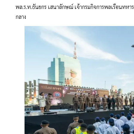
พล.ร.ท.ธันยกร เสนาลักษณ์ เจ้ากรมกิจการพลเรือนทหารเ
กลาง