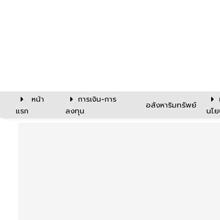
หน้า
การเงิน-การ
อสังหาริมทรัพย์
แรก
ลงทุน
นโย