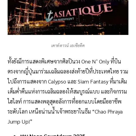
เคาท์ดาวน์ เอเชียทีค
ทั้งยังมีการแสดงพิเศษจากศิลปินวง One N’ Only ที่บิน
ตรงจากญี่ปุ่นมาร่วมเฉลิมฉลองส่งท้ายปีที่ประเทศไทย รวม
ไปถึงการแสดงจาก Calypso และ Siam Fantasy ที่มาเติม
เต็มค่ำคืนแห่งการเฉลิมฉลองให้สมบูรณ์แบบ และกิจกรรม
ไฮไลท์ การแสดงพลุสุดอลังการที่ออกแบบโดยมืออาชีพ
ระดับโลก เหนือน่านน้ำเจ้าพระยาในธีม “Chao Phraya
Jump Up!”
งาน Neon Countdown 2025