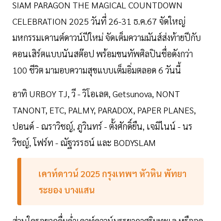
SIAM PARAGON THE MAGICAL COUNTDOWN
CELEBRATION 2025 วันที่ 26-31 ธ.ค.67 จัดใหญ่
มหกรรมเคานต์ดาวน์ปีใหม่ จัดเต็มความมันส์ส่งท้ายปีกับ
คอนเสิร์ตแบบนันสต๊อป พร้อมขนทัพศิลปินชื่อดังกว่า
100 ชีวิต มามอบความสุขแบบเต็มอิ่มตลอด 6 วันนี้
อาทิ URBOY TJ, วี - วิโอเลต, Getsunova, NONT
TANONT, ETC, PALMY, PARADOX, PAPER PLANES,
ปอนด์ - ณราวิชญ์, ภูวินทร์ - ตั้งศักดิ์ยืน, เจมิไนน์ - นร
วิชญ์, โฟร์ท - ณัฐวรรธน์ และ BODYSLAM
เคาท์ดาวน์ 2025 กรุงเทพฯ หัวหิน พัทยา
ระยอง บางแสน
ส่วนใครอยากดื่มด่ำเคาท์ดาวน์บรรยากาศริมทะเล หรือจุด