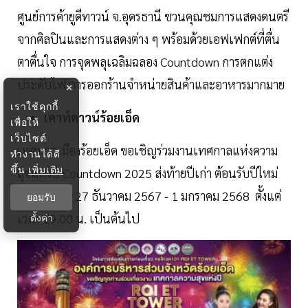
ศูนย์การค้ายูดีทาวน์ จ.อุดรธานี ชวนคุณชมการแสดงดนตรี
จากศิลปินและการแสดงต่าง ๆ พร้อมด้วยเอฟเฟกต์ที่ตื่น
ตาตื่นใจ การจุดพลุเฉลิมฉลอง Countdown การตกแต่ง
ประดับไฟ การออกร้านจำหน่ายสินค้าและอาหารมากมาย
×
เราใช้คุกกี้
เคาท์ดาวน์ร้อยเอ็ด
เพื่อให้
เว็บไซต์
เทศบาลเมืองร้อยเอ็ด ขอเชิญร่วมงานเทศกาลแห่งความ
ทำงานได้ดี
ขึ้น
เพิ่มเติม
สุขแห่งปี Countdown 2025 ส่งท้ายปีเก่า ต้อนรับปีใหม่
2568 วันที่ 27 ธันวาคม 2567 - 1 มกราคม 2568 ตั้งแต่
ยอมรับ
เวลา 19.00 น. เป็นต้นไป
ตั้งค่า