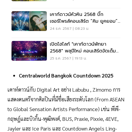
เคาท์ดาวน์หัวหิน 2568 บิ๊ก
เซอร์ไพรส์คอนเสิร์ต “คิม ยูคยอม”
พลุริมทะเล
24 ธ.ค. 2567 | 08:23 น.
เปิดไฮไลท์ "เคาท์ดาวน์พัทยา
2568" พลุปีใหม่ คอนเสิร์ตจัดเต็ม
29-31 ธ.ค.นี้
25 ธ.ค. 2567 | 19:13 น.
Centralworld Bangkok Countdown 2025
เคาท์ดาวน์กับ Digital Art อย่าง Labubu , Zimomo การ
แสดงดนตรีจากศิลปินที่มีชื่อเสียงระดับโลก (From ASEAN
to Global Sensation Artists Performance) เช่น พีพี-
กฤษฎ์และบิวกิ้น-พุฒิพงศ์, BUS, Praxie, Pixxie, 4EVE,
Jayler และ Ice Paris และ Countdown Angels Ling-