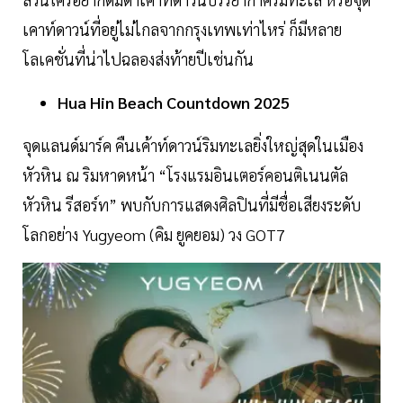
เคาท์ดาวน์ที่อยู่ไม่ไกลจากกรุงเทพเท่าไหร่ ก็มีหลาย
โลเคชั่นที่น่าไปฉลองส่งท้ายปีเช่นกัน
Hua Hin Beach Countdown 2025
จุดแลนด์มาร์ค คืนเค้าท์ดาวน์ริมทะเลยิ่งใหญ่สุดในเมือง
หัวหิน ณ ริมหาดหน้า “โรงแรมอินเตอร์คอนติเนนตัล
หัวหิน รีสอร์ท” พบกับการแสดงศิลปินที่มีชื่อเสียงระดับ
โลกอย่าง Yugyeom (คิม ยูคยอม) วง GOT7