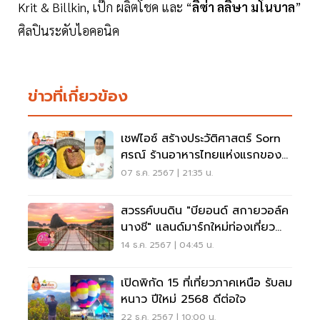
Krit & Billkin, เป๊ก ผลิตโชค และ “
ลิซ่า ลลิษา มโนบาล
”
ศิลปินระดับไอคอนิค
ข่าวที่เกี่ยวข้อง
เชฟไอซ์ สร้างประวัติศาสตร์ Sorn
ศรณ์ ร้านอาหารไทยแห่งแรกของ
โลก 3 ดาวมิชลิน
07 ธ.ค. 2567 | 21:35 น.
สวรรค์บนดิน "บียอนด์ สกายวอล์ค
นางชี" แลนด์มาร์กใหม่ท่องเที่ยว
พังงา
14 ธ.ค. 2567 | 04:45 น.
เปิดพิกัด 15 ที่เที่ยวภาคเหนือ รับลม
หนาว ปีใหม่ 2568 ดีต่อใจ
22 ธ.ค. 2567 | 10:00 น.