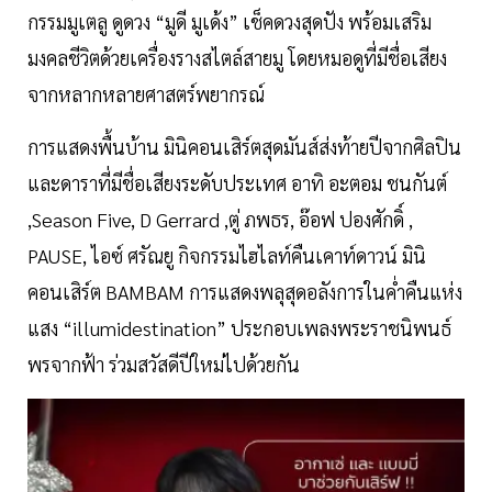
กรรมมูเตลู ดูดวง “มูดี มูเด้ง” เช็คดวงสุดปัง พร้อมเสริม
มงคลชีวิตด้วยเครื่องรางสไตล์สายมู โดยหมอดูที่มีชื่อเสียง
จากหลากหลายศาสตร์พยากรณ์
การแสดงพื้นบ้าน มินิคอนเสิร์ตสุดมันส์ส่งท้ายปีจากศิลปิน
และดาราที่มีชื่อเสียงระดับประเทศ อาทิ อะตอม ชนกันต์
,Season Five, D Gerrard ,ตู่ ภพธร, อ๊อฟ ปองศักดิ์ ,
PAUSE, ไอซ์ ศรัณยู กิจกรรมไฮไลท์คืนเคาท์ดาวน์ มินิ
คอนเสิร์ต BAMBAM การแสดงพลุสุดอลังการในค่ำคืนแห่ง
แสง “illumidestination” ประกอบเพลงพระราชนิพนธ์
พรจากฟ้า ร่วมสวัสดีปีใหม่ไปด้วยกัน