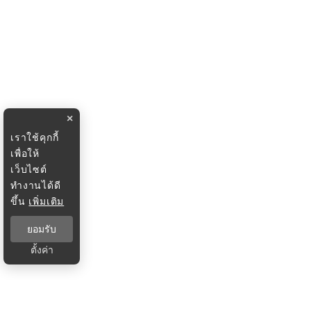
×
เราใช้คุกกี้
เพื่อให้
เว็บไซต์
ทำงานได้ดี
ขึ้น
เพิ่มเติม
ยอมรับ
ตั้งค่า