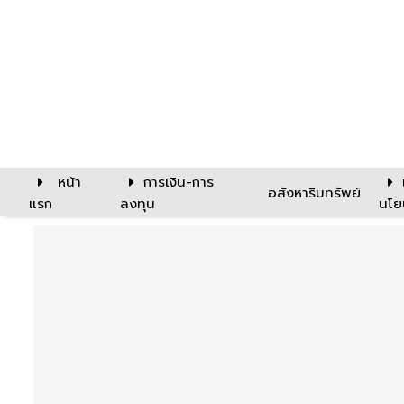
หน้า
การเงิน-การ
อสังหาริมทรัพย์
แรก
ลงทุน
นโย