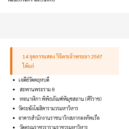
14
จุดการแสดง
วิจิตรเจ้าพระยา
2567
ได้แก่
เจดีย์วัดคฤหบดี
สะพานพระราม 8
หอนาฬิกา พิพิธภัณฑ์พิมุขสถาน (ศิริราช)
วัดระฆังโฆสิตารามวรมหาวิหาร
อาคารสำนักงานราชนาวิกสภากองทัพเรือ
วัดอรุณราชวรารามราชวรมหาวิหาร