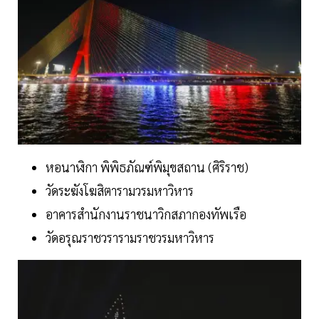
หอนาฬิกา พิพิธภัณฑ์พิมุขสถาน (ศิริราช)
วัดระฆังโฆสิตารามวรมหาวิหาร
อาคารสำนักงานราชนาวิกสภากองทัพเรือ
วัดอรุณราชวรารามราชวรมหาวิหาร