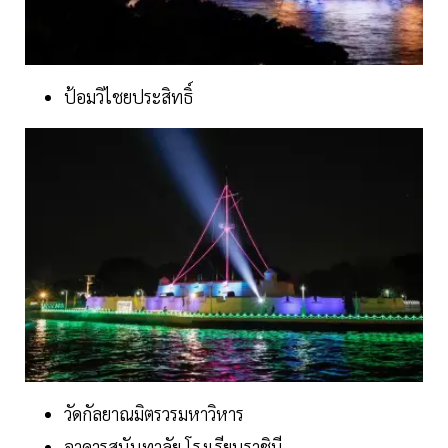
ป้อมวิไชยประสิทธิ์
วัดกัลยาณมิตรวรมหาวิหาร
อาคารสุนันทาลัย โรงเรียนราชินี