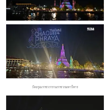
วัดอรุณราชวรารามราชวรมหาวิหาร