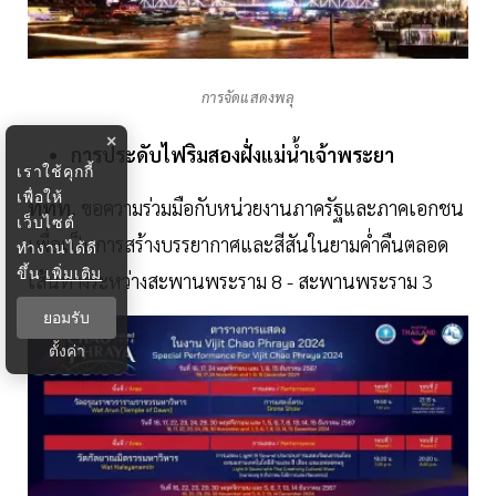
การจัดแสดงพลุ
×
การประดับไฟริมสองฝั่งแม่น้ำเจ้าพระยา
เราใช้คุกกี้
เพื่อให้
ททท.
ขอความร่วมมือกับหน่วยงานภาครัฐและภาคเอกชน
เว็บไซต์
เพื่อเป็นการสร้างบรรยากาศและสีสันในยามค่ำคืนตลอด
ทำงานได้ดี
ขึ้น
เพิ่มเติม
เส้นทางระหว่างสะพานพระราม 8 - สะพานพระราม 3
ยอมรับ
ตั้งค่า