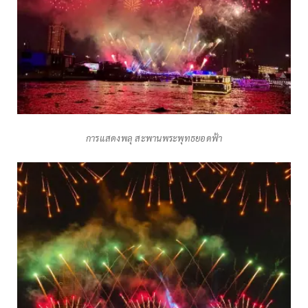
การแสดงพลุ สะพานพระพุทธยอดฟ้า