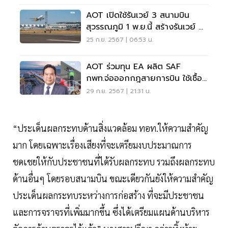
AOT เปิดใช้รันเวย์ 3 สนามบิน
สุวรรณภูมิ 1 พ.ย.นี้ สร้างรันเวย์ 4
ปี 2570
25 ก.ย. 2567 | 06:53 น.
AOT ร่วมทุน EA ผลิต SAF
กพท.จ่อออกกฎสายการบิน ใช้เชื้อ
เพลิงชีวภาพ 2%
29 ก.ย. 2567 | 21:31 น.
“ประเด็นผลกระทบด้านสิ่งแวดล้อม ทอท.ให้ความสำคัญ
มาก โดยเฉพาะเรื่องเสียงที่จะเตรียมงบประมาณการ
ชดเชยให้กับประชาชนที่ได้รับผลกระทบ รวมถึงผลกระทบ
ด้านอื่นๆ โดยรอบสนามบิน ขณะเดียวกันยังให้ความสำคัญ
ประเด็นผลกระทบระหว่างการก่อสร้าง ที่จะมีประชาชน
และการจราจรที่เพิ่มมากขึ้น ซึ่งได้เตรียมแผนด้านบริหาร