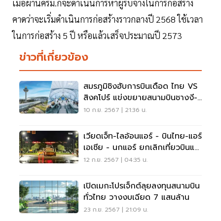
เมื่อผ่านครม.ก็จะดำเนินการหาผู้รับจ้างในการก่อสร้าง
คาดว่าจะเริ่มดำเนินการก่อสร้างราวกลางปี 2568 ใช้เวลา
ในการก่อสร้าง 5 ปี หรือแล้วเสร็จประมาณปี 2573
ข่าวที่เกี่ยวข้อง
สมรภูมิชิงฮับการบินเดือด ไทย VS
สิงคโปร์ แข่งขยายสนามบินชางงี-
สุวรรณภูมิ
10 ก.ย. 2567 | 21:36 น.
เวียดเจ็ท-ไลอ้อนแอร์ - บินไทย-แอร์
เอเชีย - นกแอร์ ยกเลิกเที่ยวบินแม่
ฟ้าหลวง
12 ก.ย. 2567 | 04:35 น.
เปิดเมกะโปรเจ็กต์ลุยลงทุนสนามบิน
ทั่วไทย วางงบเฉียด 7 แสนล้าน
23 ก.ย. 2567 | 21:09 น.