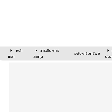
หน้า
การเงิน-การ
อสังหาริมทรัพย์
แรก
ลงทุน
นโย