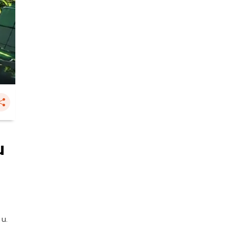
น
 น.