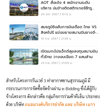
AOT สั่งเด้ง 4 พนักงานระดับ
บริหาร ปมจ้างติดสติกเกอร์ซีทรู
สนามบินภูเก็ต
20 ส.ค. 2567 | 13:12 น.
สมรภูมิชิงฮับการบินเดือด ไทย VS
สิงคโปร์ แข่งขยายสนามบินชางงี-
สุวรรณภูมิ
10 ก.ย. 2567 | 21:36 น.
เปิดเมกะโปรเจ็กต์ลุยลงทุนสนามบิน
ทั่วไทย วางงบเฉียด 7 แสนล้าน
23 ก.ย. 2567 | 21:09 น.
สำหรับโครงการรันเวย์ 3 ท่าอากาศยานสุวรรณภูมิ มี
กระบวนการการจัดซื้อจัดจ้างผ่าน e-Bidding ซึ่งได้ผู้รับ
จ้างโครงการ ดังกล่าวคือ กลุ่มกิจการร่วมค้าทีเอ็น ประกอบ
ด้วย บริษัท
ถนอมวงศ์บริการจำกัด และ บริษัท เนาว