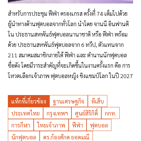
สำหรับการประชุม ฟีฟ่า ครองเกรส ครั้งที่ 74 เต็มไปด้วย
ผู้นำทางด้านฟุตบอลจากทั่วโลก นำโดย จานนี อินฟานติ
โน ประธานสหพันธ์ฟุตบอลนานาชาติ หรือ ฟีฟ่า พร้อม
ด้วย ประธานสหพันธ์ฟุตบอลจาก 6 ทวีป, ตัวแทนจาก
211 สมาคมสมาชิกภายใต้ ฟีฟ่า และ ตำนานนักฟุตบอล
ชื่อดัง โดยมีวาระสำคัญที่จะเกิดขึ้นในงานครั้งแรก คือ การ
โหวตเลือกเจ้าภาพ ฟุตบอลหญิง ชิงแชมป์โลก ในปี 2027
แท็กที่เกี่ยวข้อง
ฐานเศรษฐกิจ
ทีเส็บ
ประเทศไทย
กรุงเทพฯ
ศูนย์สิริกิติ์
กกท.
การกีฬา
ไทยเจ้าภาพ
ฟีฟ่า
ฟุตบอล
นักฟุตบอล
ดร.ก้องศักด ยอดมณี