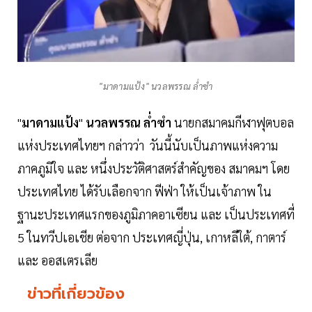
"มาดามแป้ง" นวลพรรณ ล่ำซำ
"
มาดามแป้ง
"
นวลพรรณ
ล่ำซำ
นายกสมาคมกีฬาฟุตบอล
แห่งประเทศไทยฯ กล่าวว่า วันนี้นับเป็นภาพแห่งความ
ภาคภูมิใจ และ หนึ่งประวัติศาสตร์สำคัญของ สมาคมฯ โดย
ประเทศไทย ได้รับเลือกจาก ฟีฟ่า ให้เป็นเจ้าภาพ ใน
ฐานะประเทศแรกของภูมิภาคอาเซียน และ เป็นประเทศที่
5 ในทวีปเอเชีย ต่อจาก ประเทศญี่ปุ่น, เกาหลีใต้, กาตาร์
และ ออสเตรเลีย
ข่าวที่เกี่ยวข้อง