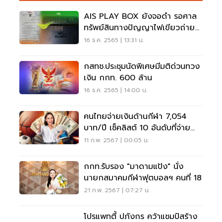
AIS PLAY BOX ยังจอดำ รอศาล
ทรัพย์สินทางปัญญาไฟเขียวถ่าย
บอลโลก
16 ธ.ค. 2565 | 13:31 น.
กสทช.ประชุมนัดพิเศษมีมติด่วนทวง
เงิน กกท. 600 ล้าน
16 ธ.ค. 2565 | 14:00 น.
คนไทยจ่ายเงินด้านกีฬา 7,054
บาท/ปี เช็คลิสต์ 10 อันดับที่จ่าย
มากสุด
11 ก.พ. 2567 | 00:05 น.
กกท.รับรอง "มาดามแป้ง" นั่ง
นายกสมาคมกีฬาฟุตบอลฯ คนที่ 18
21 ก.พ. 2567 | 07:27 น.
โปรแพทตี้ ปภังกร คว้าแชมป์สร้าง