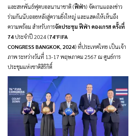
และสหพันธ์ฟุตบอลนานาชาติ (
ฟีฟ่า
) จัดงานแถลงข่าว
ร่วมกันนับถอยหลังสู่ความยิ่งใหญ่ และแสดงให้เห็นถึง
ความพร้อม สำหรับการ
จัดประชุม
ฟีฟ่า
คองเกรส
ครั้งที่
74
ประจำปี 2024 (
74
"
FIFA
CONGRESS
BANGKOK
,
2024
) ที่ประเทศไทย เป็นเจ้า
ภาพ ระหว่างวันที่ 13-17 พฤษภาคม 2567 ณ ศูนย์การ
ประชุมแห่งชาติสิริกิติ์