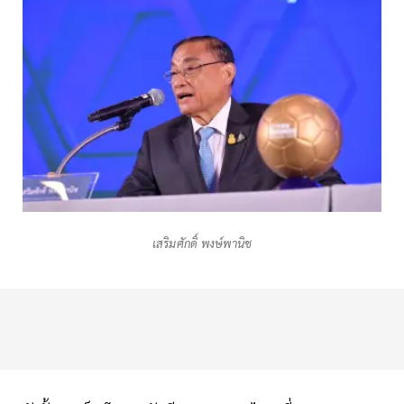
เสริมศักดิ์ พงษ์พานิช