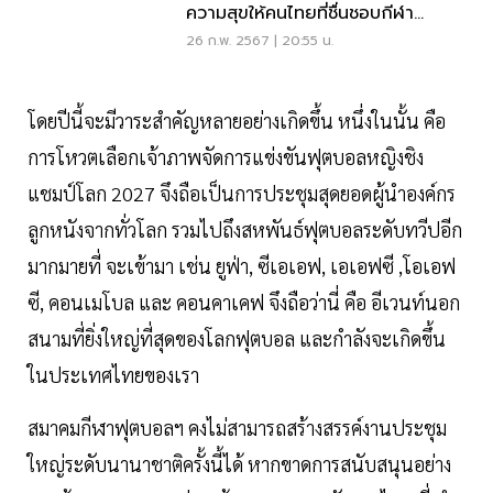
ความสุขให้คนไทยที่ชื่นชอบกีฬา
กอล์ฟ
26 ก.พ. 2567 | 20:55 น.
โดยปีนี้จะมีวาระสำคัญหลายอย่างเกิดขึ้น หนึ่งในนั้น คือ
การโหวตเลือกเจ้าภาพจัดการแข่งขันฟุตบอลหญิงชิง
แชมป์โลก 2027 จึงถือเป็นการประชุมสุดยอดผู้นำองค์กร
ลูกหนังจากทั่วโลก รวมไปถึงสหพันธ์ฟุตบอลระดับทวีปอีก
มากมายที่ จะเข้ามา เช่น ยูฟ่า, ซีเอเอฟ, เอเอฟซี ,โอเอฟ
ซี, คอนเมโบล และ คอนคาเคฟ จึงถือว่านี่ คือ อีเวนท์นอก
สนามที่ยิ่งใหญ่ที่สุดของโลกฟุตบอล และกำลังจะเกิดขึ้น
ในประเทศไทยของเรา
สมาคมกีฬาฟุตบอลฯ คงไม่สามารถสร้างสรรค์งานประชุม
ใหญ่ระดับนานาชาติครั้งนี้ได้ หากขาดการสนับสนุนอย่าง