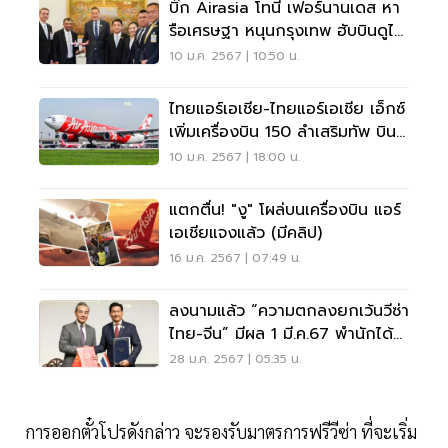
บิ๊ก Airasia โทนี่ เฟอร์นานเดส หา
รือเศรษฐา หนุนกรุงเทพ ฮับบินดูไบ
แห่งอาเซียน
10 ม.ค. 2567 | 10:50 น.
ไทยแอร์เอเชีย-ไทยแอร์เอเชีย เอ็กซ์
เพิ่มเครื่องบิน 150 ลำเสริมทัพ บิน
ยุโรป
10 ม.ค. 2567 | 18:00 น.
แตกตื่น! "งู" โผล่บนเครื่องบิน แอร์
เอเชียแจงแล้ว (มีคลิป)
16 ม.ค. 2567 | 07:49 น.
ลงนามแล้ว “ความตกลงยกเว้นวีซ่า
ไทย-จีน” มีผล 1 มี.ค.67 พำนักได้
ถึง 30 วัน
28 ม.ค. 2567 | 05:35 น.
การออกตั๋วโปรดังกล่าว จะรองรับมาตรการฟรีวีซ่า ที่จะเริ่ม