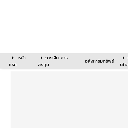
หน้า
การเงิน-การ
อสังหาริมทรัพย์
แรก
ลงทุน
นโย