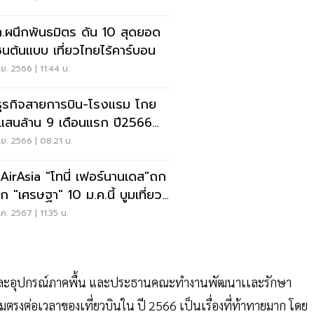
.ผนึกพันธมิตร ดัน 10 สุดยอด
ชนต้นแบบ เที่ยวไทยไร้คาร์บอน
ย. 2566 | 11:44 น.
กธุรกิจสายการบิน-โรงแรม โกย
 แสนล้าน 9 เดือนแรก ปี2566
กทำกำไร
ย. 2566 | 08:21 น.
ก AirAsia "โทนี่ เฟอร์นานเดส"ถก
ก "เศรษฐา" 10 ม.ค.นี้ บูมเที่ยว
ซียน
ค. 2567 | 11:35 น.
ดเเละอุปกรณ์ภาคพื้น และประธานคณะทำงานพัฒนาเเละรักษา
รงต่อเวลาของเที่ยวบินใน ปี 2566 เป็นเรื่องที่ท้าทายมาก โดย