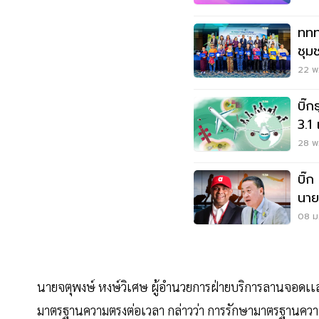
ททท
ชุม
22 พ.
บิ๊
3.1
พลิ
28 พ.
บิ๊
นาย
อาเ
08 ม.
นายจตุพงษ์ หงษ์วิเศษ ผู้อำนวยการฝ่ายบริการลานจอ
มาตรฐานความตรงต่อเวลา กล่าวว่า การรักษามาตรฐานความต