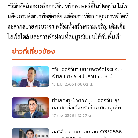
“วิสัยทัศน์ของเครือออริจิ้น พร็อพเพอร์ตี้ในปัจจุบัน ไม่ใช่
เพียงการพัฒนาที่อยู่อาศัย แต่คือการพัฒนาคุณภาพชีวิตที่
สะดวกสบาย ครบวงจร พร้อมทั้งสร้างความเจริญ เติมเต็ม
ไลฟ์สไตล์ และการพักผ่อนที่สมบูรณ์แบบให้กับพื้นที่”
ข่าวที่เกี่ยวข้อง
"วัน ออริจิ้น" ขยายพอร์ตโรงแรม-
รีเทล แตะ 5 หมื่นล้าน ใน 3 ปี
13 มิ.ย. 2566 | 08:02 น.
ทำเลกะทู้-ป่าตองบูม “ออริจิ้น”ลุย
คอนโดต่อเนื่องรับท่องเที่ยวภูเก็ต
ฟื้น
17 ก.ย. 2566 | 12:27 น.
ออริจิ้น กวาดยอดโอน Q3/2566