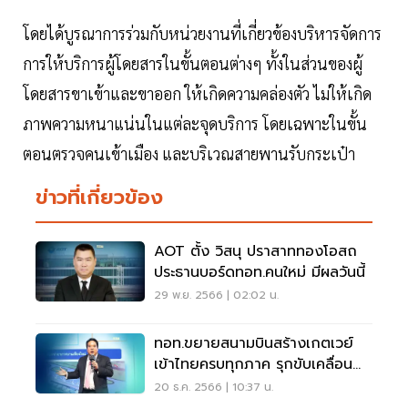
โดยได้บูรณาการร่วมกับหน่วยงานที่เกี่ยวข้องบริหารจัดการ
การให้บริการผู้โดยสารในขั้นตอนต่างๆ ทั้งในส่วนของผู้
โดยสารขาเข้าและขาออก ให้เกิดความคล่องตัว ไม่ให้เกิด
ภาพความหนาแน่นในแต่ละจุดบริการ โดยเฉพาะในขั้น
ตอนตรวจคนเข้าเมือง และบริเวณสายพานรับกระเป๋า
ข่าวที่เกี่ยวข้อง
AOT ตั้ง วิสนุ ปราสาททองโอสถ
ประธานบอร์ดทอท.คนใหม่ มีผลวันนี้
29 พ.ย. 2566 | 02:02 น.
ทอท.ขยายสนามบินสร้างเกตเวย์
เข้าไทยครบทุกภาค รุกขับเคลื่อน
สนามบินสีเขียว
20 ธ.ค. 2566 | 10:37 น.