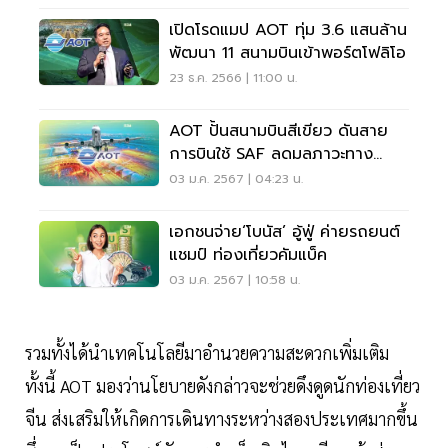
เปิดโรดแมป AOT ทุ่ม 3.6 แสนล้าน
พัฒนา 11 สนามบินเข้าพอร์ตโฟลิโอ
23 ธ.ค. 2566 | 11:00 น.
AOT ปั้นสนามบินสีเขียว ดันสาย
การบินใช้ SAF ลดมลภาวะทาง
อากาศยั่งยืน
03 ม.ค. 2567 | 04:23 น.
เอกชนจ่าย‘โบนัส’ อู้ฟู่ ค่ายรถยนต์
แชมป์ ท่องเที่ยวคัมแบ็ค
03 ม.ค. 2567 | 10:58 น.
รวมทั้งได้นำเทคโนโลยีมาอำนวยความสะดวกเพิ่มเติม
ทั้งนี้ AOT มองว่านโยบายดังกล่าวจะช่วยดึงดูดนักท่องเที่ยว
จีน ส่งเสริมให้เกิดการเดินทางระหว่างสองประเทศมากขึ้น