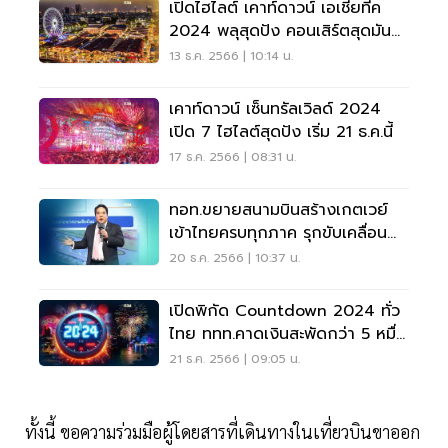
เปิดไฮไลต์ เคาท์ดาวน์ เอเชียทีค
2024 พลุสุดปัง คอนเสิร์ตสุดมันส์
รับปีใหม่
13 ธ.ค. 2566 | 10:14 น.
เคาท์ดาวน์ เซ็นทรัลเวิลด์ 2024
เปิด 7 ไฮไลต์สุดปัง เริ่ม 21 ธ.ค.นี้
17 ธ.ค. 2566 | 08:31 น.
ทอท.ขยายสนามบินสร้างเกตเวย์
เข้าไทยครบทุกภาค รุกขับเคลื่อน
สนามบินสีเขียว
20 ธ.ค. 2566 | 10:37 น.
เปิดพิกัด Countdown 2024 ทั่ว
ไทย ททท.คาดเงินสะพัดกว่า 5 หมื่น
ล้าน
21 ธ.ค. 2566 | 09:05 น.
ทั้งนี้ ขอความร่วมมือผู้โดยสารที่เดินทางในเที่ยวบินขาออก