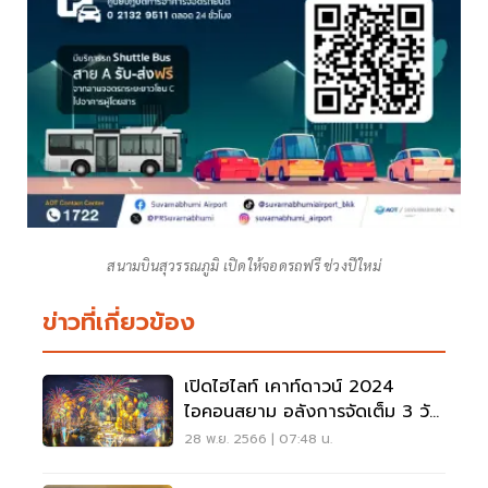
สนามบินสุวรรณภูมิ เปิดให้จอดรถฟรี ช่วงปีใหม่
ข่าวที่เกี่ยวข้อง
เปิดไฮไลท์ เคาท์ดาวน์ 2024
ไอคอนสยาม อลังการจัดเต็ม 3 วัน
3 คืน แบมแบมก็มา
28 พ.ย. 2566 | 07:48 น.