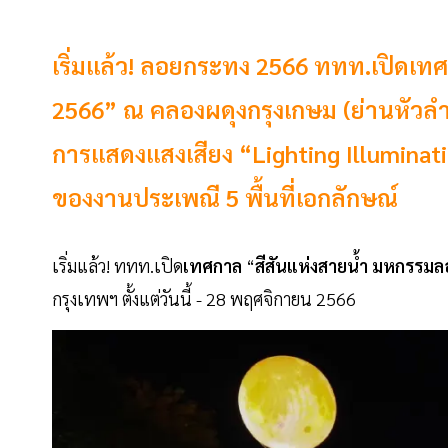
เริ่มแล้ว! ลอยกระทง 2566 ททท.เปิดเท
2566” ณ คลองผดุงกรุงเกษม (ย่านหัวลำโ
การแสดงแสงเสียง “Lighting Illumina
ของงานประเพณี 5 พื้นที่เอกลักษณ์
เริ่มแล้ว! ททท.เปิด
เทศกาล
“
สีสันแห่งสายน้ำ
มหกรรมล
กรุงเทพฯ ตั้งแต่วันนี้ - 28 พฤศจิกายน 2566