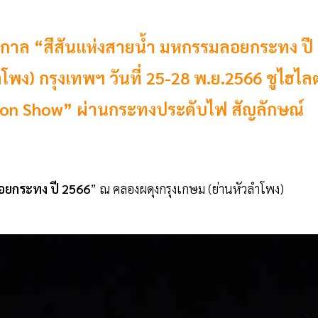
ศกาล “สีสันแห่งสายน้ำ มหกรรมลอยกระทง ปี
พง) กรุงเทพฯ วันที่ 25-28 พ.ย.2566 ชูไฮไลต
tion Show” ผ่านกระทงประดับไฟ สัญลักษณ์
อยกระทง
ปี
2566
” ณ คลองผดุงกรุงเกษม (ย่านหัวลำโพง)