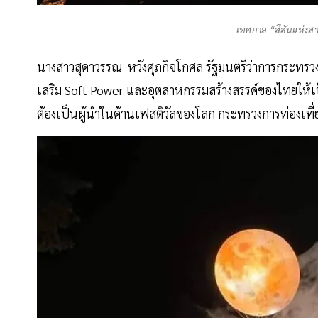
เทศกาล “สีสันแห่งส
นางสาวสุดาวรรณ หวังศุภกิจโกศล รัฐมนตรีว่าการกระทรวงก
เสริม Soft Power และอุตสาหกรรมสร้างสรรค์ของไทยให้เป
ต้องเป็นผู้นำในด้านเฟสติวัลของโลก กระทรวงการท่องเท