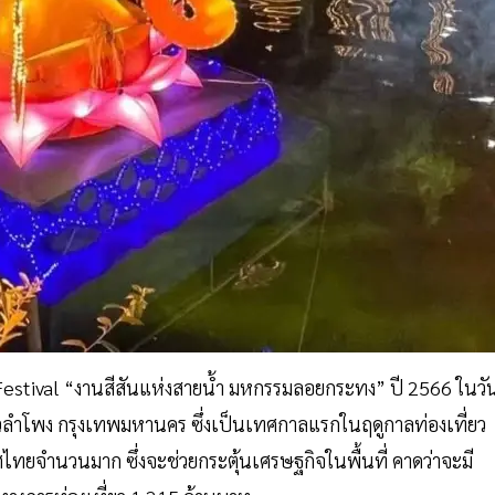
 Festival “งานสีสันแห่งสายน้ำ มหกรรมลอยกระทง” ปี 2566 ในวั
วลำโพง กรุงเทพมหานคร ซึ่งเป็นเทศกาลแรกในฤดูกาลท่องเที่ยว
ศไทยจำนวนมาก ซึ่งจะช่วยกระตุ้นเศรษฐกิจในพื้นที่ คาดว่าจะมี