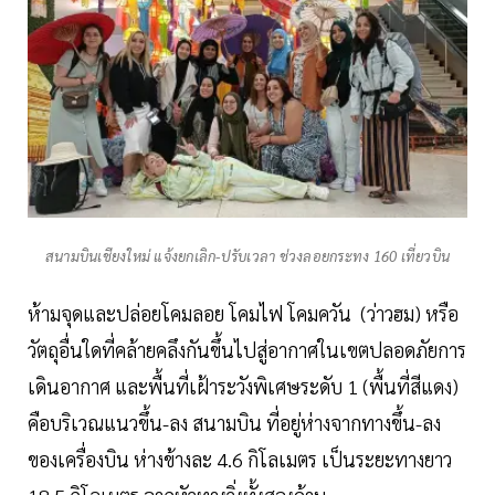
สนามบินเชียงใหม่ แจ้งยกเลิก-ปรับเวลา ช่วงลอยกระทง 160 เที่ยวบิน
ห้ามจุดและปล่อยโคมลอย โคมไฟ โคมควัน (ว่าวฮม) หรือ
วัตถุอื่นใดที่คล้ายคลึงกันขึ้นไปสู่อากาศในเขตปลอดภัยการ
เดินอากาศ และพื้นที่เฝ้าระวังพิเศษระดับ 1 (พื้นที่สีแดง)
คือบริเวณแนวขึ้น-ลง สนามบิน ที่อยู่ห่างจากทางขึ้น-ลง
ของเครื่องบิน ห่างข้างละ 4.6 กิโลเมตร เป็นระยะทางยาว