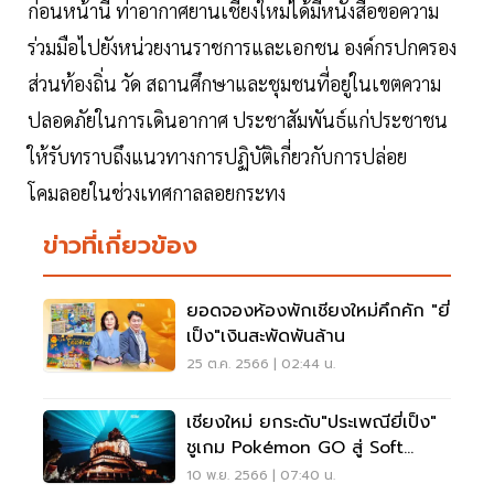
ก่อนหน้านี้ ท่าอากาศยานเชียงใหม่ได้มีหนังสือขอความ
ร่วมมือไปยังหน่วยงานราชการและเอกชน องค์กรปกครอง
ส่วนท้องถิ่น วัด สถานศึกษาและชุมชนที่อยู่ในเขตความ
ปลอดภัยในการเดินอากาศ ประชาสัมพันธ์แก่ประชาชน
ให้รับทราบถึงแนวทางการปฏิบัติเกี่ยวกับการปล่อย
โคมลอยในช่วงเทศกาลลอยกระทง
ข่าวที่เกี่ยวข้อง
ยอดจองห้องพักเชียงใหม่คึกคัก "ยี่
เป็ง"เงินสะพัดพันล้าน
25 ต.ค. 2566 | 02:44 น.
เชียงใหม่ ยกระดับ"ประเพณียี่เป็ง"
ชูเกม Pokémon GO สู่ Soft
Power
10 พ.ย. 2566 | 07:40 น.