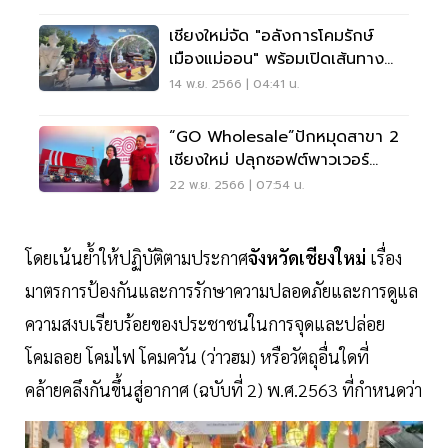
เชียงใหม่จัด "อลังการโคมรักษ์
เมืองแม่ออน" พร้อมเปิดเส้นทาง
ท่องเที่ยวใหม่
14 พ.ย. 2566 | 04:41 น.
“GO Wholesale”ปักหมุดสาขา 2
เชียงใหม่ ปลุกซอฟต์พาวเวอร์
อาหาร
22 พ.ย. 2566 | 07:54 น.
โดยเน้นย้ำให้ปฏิบัติตามประกาศ
จังหวัดเชียงใหม่
เรื่อง
มาตรการป้องกันและการรักษาความปลอดภัยและการดูแล
ความสงบเรียบร้อยของประชาชนในการจุดและปล่อย
โคมลอย โคมไฟ โคมควัน (ว่าวฮม) หรือวัตถุอื่นใดที่
คล้ายคลึงกันขึ้นสู่อากาศ (ฉบับที่ 2) พ.ศ.2563 ที่กำหนดว่า