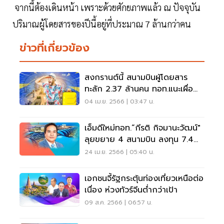
จากนี้ต้องเดินหน้า เพราะด้วยศักยภาพแล้ว ณ ปัจจุบัน
ปริมาณผู้โดยสารของปีนี้อยู่ที่ประมาณ 7 ล้านกว่าคน
ข่าวที่เกี่ยวข้อง
สงกรานต์นี้ สนามบินผู้โดยสาร
ทะลัก 2.37 ล้านคน ทอท.แนะเผื่อ
เวลา 3 ชั่วโมง
04 เม.ย. 2566 | 03:47 น.
เอ็มดีใหม่ทอท.“กีรติ กิจมานะวัฒน์"
ลุยขยาย 4 สนามบิน ลงทุน 7.4
หมื่นล้าน
24 เม.ย. 2566 | 05:40 น.
เอกชนจี้รัฐกระตุ้นท่องเที่ยวเหนือต่อ
เนื่อง ห่วงทัวร์จีนต่ำกว่าเป้า
09 ส.ค. 2566 | 06:57 น.