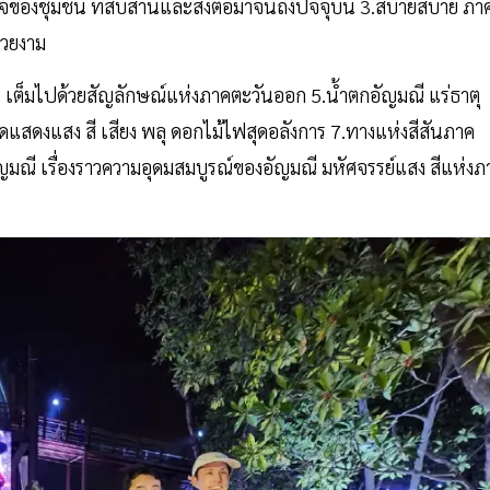
ใจของชุมชน ที่สืบสานและส่งต่อมาจนถึงปัจจุบัน 3.สบ๊ายสบาย ภา
สวยงาม
ตา เต็มไปด้วยสัญลักษณ์แห่งภาคตะวันออก 5.นํ้าตกอัญมณี แร่ธาตุ
แสดงแสง สี เสียง พลุ ดอกไม้ไฟสุดอลังการ 7.ทางแห่งสีสันภาค
ญมณี เรื่องราวความอุดมสมบูรณ์ของอัญมณี มหัศจรรย์แสง สีแห่งภ