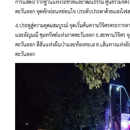
การแสดง) รากฐานแห่งวิถีชีวิตและวัฒนธรรม ศูนย์รวมจิต
ตะวันออก จุดพักผ่อนหย่อนใจ ประดับประดาด้วยแสงไฟ
4.ประตูสู่ความอุดมสมบูรณ์ จุดเริ่มต้นความวิจิตรตระการ
และอัญมณี ขุมทรัพย์แห่งภาคตะวันออก 6.สะพานวิจิตร จุด
ตะวันออก สีสันแห่งผืนป่าและท้องทะเล 8.เส้นทางแห่งอั
ตะวันออก