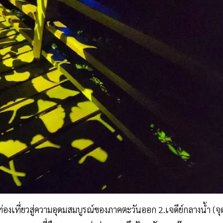
่องเที่ยวสู่ความอุดมสมบูรณ์ของภาคตะวันออก 2.เจดีย์กลางนํ้า (จุ