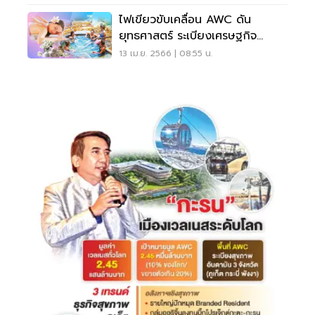
ไฟเขียวขับเคลื่อน AWC ดัน
ยุทธศาสตร์ ระเบียงเศรษฐกิจ
สุขภาพอันดามัน
13 เม.ย. 2566 | 08:55 น.