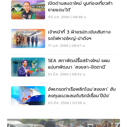
เปิดด่านสะเดาใหม่ บูมท่องเที่ยวค้า
ชายแดน‘ใต้’
09 ม.ค. 2566 | 08:48 น.
เจ้าหน้าที่ 3 ฝ่ายรปภ.เข้มเส้นทาง
รถไฟหาดใหญ่-ปาดังฯ
17 ม.ค. 2566 | 08:47 น.
SEA สภาพัฒน์รื้อสร้างใหม่ แผน
แม่บทพัฒนา ‘สงขลา-ปัตตานี’
01 มี.ค. 2566 | 08:42 น.
อัพเกรดท่าเรือพลิกโฉม‘สงขลา’ ฮับ
ลงทุนแนวแลนด์บริดจ์เชื่อม‘ปีนัง’
03 มี.ค. 2566 | 02:56 น.