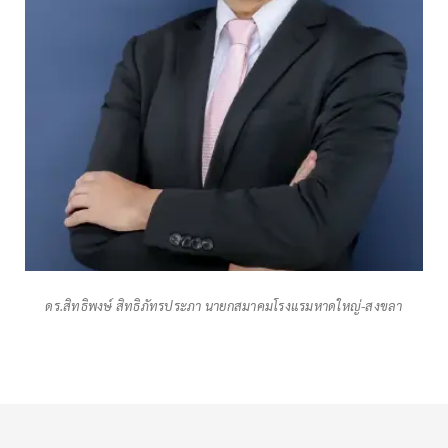
ดร.สิทธิพงษ์ สิทธิภัทรประภา นายกสมาคมโรงแรมหาดใหญ่-สงขลา