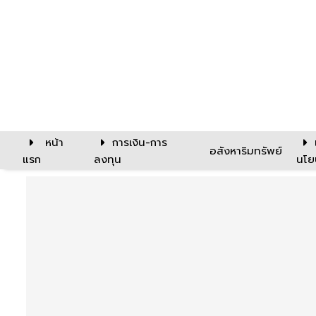
หน้า
การเงิน-การ
อสังหาริมทรัพย์
แรก
ลงทุน
นโย