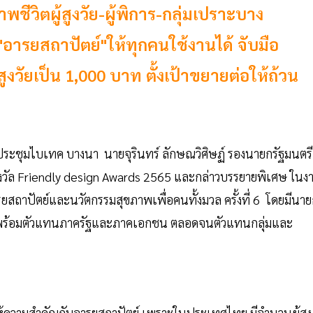
พชีวิตผู้สูงวัย-ผู้พิการ-กลุ่มเปราะบาง
อารยสถาปัตย์"ให้ทุกคนใช้งานได้ จับมือ
สูงวัยเป็น 1,000 บาท ตั้งเป้าขยายต่อให้ถ้วน
ละการประชุมไบเทค บางนา นายจุรินทร์ ลักษณวิศิษฏ์ รองนายกรัฐมนตรี
วัล Friendly design Awards 2565 และกล่าวบรรยายพิเศษ ในง
ถาปัตย์และนวัตกรรมสุขภาพเพื่อคนทั้งมวล ครั้งที่ 6 โดยมีนา
ล พร้อมตัวแทนภาครัฐและภาคเอกชน ตลอดจนตัวแทนกลุ่มและ
งให้ความสำคัญกับอารยสถาปัตย์ เพราะในประเทศไทย มีจำนวนผู้สูง