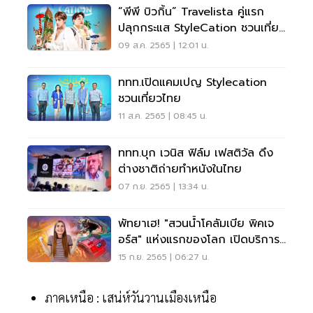
“พีพี บิวกิ้น” Travelista คู่แรก
ปลุกกระแส StyleCation ชวนเที่ยว
ไทย
09 ส.ค. 2565 | 12:01 น.
ททท.เปิดแคมเปญ Stylecation
ชวนเที่ยวไทย
11 ส.ค. 2565 | 08:45 น.
ททท.บุก เวนิส ฟิล์ม เฟสติวัล ดึง
ต่างชาติถ่ายทำหนังในไทย
07 ก.ย. 2565 | 13:34 น.
พัทยาเฮ! "สวนน้ำโคลัมเบีย พิคเจ
อร์ส" แห่งแรกของโลก เปิดบริการ
12 ต.ค.65
15 ก.ย. 2565 | 06:27 น.
ภาคเหนือ : เสน่ห์วันวานเมืองเหนือ