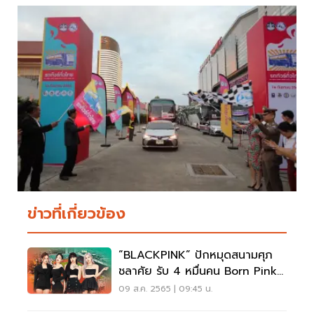
ข่าวที่เกี่ยวข้อง
“BLACKPINK” ปักหมุดสนามศุภ
ชลาศัย รับ 4 หมื่นคน Born Pink
World Tour ในไทย
09 ส.ค. 2565 | 09:45 น.