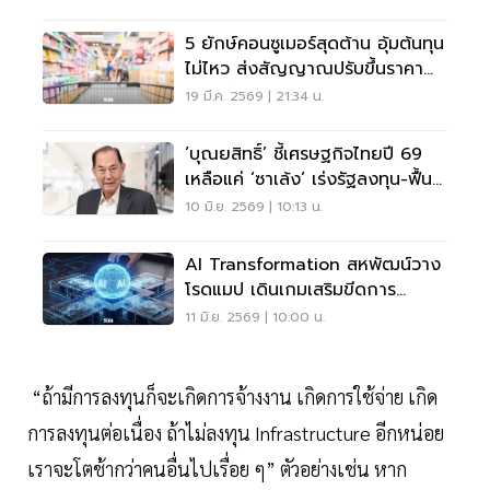
5 ยักษ์คอนซูเมอร์สุดต้าน อุ้มต้นทุน
ไม่ไหว ส่งสัญญาณปรับขึ้นราคา
เม.ย. นี้
19 มี.ค. 2569 | 21:34 น.
‘บุณยสิทธิ์’ ชี้เศรษฐกิจไทยปี 69
เหลือแค่ ‘ซาเล้ง’ เร่งรัฐลงทุน-ฟื้น
กำลังซื้อ
10 มิ.ย. 2569 | 10:13 น.
AI Transformation สหพัฒน์วาง
โรดแมป เดินเกมเสริมขีดการ
แข่งขัน
11 มิ.ย. 2569 | 10:00 น.
“ถ้ามีการลงทุนก็จะเกิดการจ้างงาน เกิดการใช้จ่าย เกิด
การลงทุนต่อเนื่อง ถ้าไม่ลงทุน Infrastructure อีกหน่อย
เราจะโตช้ากว่าคนอื่นไปเรื่อย ๆ” ตัวอย่างเช่น หาก