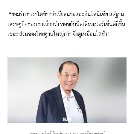
“ยอมรับว่าเราโตช้ากว่าเวียดนามและอินโดนีเซีย แต่ฐาน
เศรษฐกิจของเขาเล็กกว่า พอขยับนิดเดียวเปอร์เซ็นต์ก็ขึ้น
เยอะ ส่วนของไทยฐานใหญ่กว่า จึงดูเหมือนโตช้า”
นายบุณยสิทธิ์ โชควัฒนา ประธานเครือสหพัฒน์