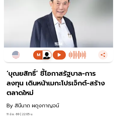
‘บุณยสิทธิ์’ ชี้โอกาสรัฐบาล-การ
ลงทุน เดินหน้าเมกะโปรเจ็กต์-สร้าง
ตลาดใหม่
By
สินีนาถ ผดุงกาญจน์
11 มิ.ย. 69 | 22:05 น.