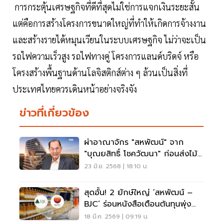
การกระตุ้นเศรษฐกิจที่ดีที่สุดไม่ใช่การแจกเงินระยะสั้น
แต่คือการสร้างโครงการขนาดใหญ่ที่ทำให้เกิดการจ้างงาน
และสร้างรายได้หมุนเวียนในระบบเศรษฐกิจ ไม่ว่าจะเป็น
รถไฟความเร็วสูง รถไฟทางคู่ โครงการแลนด์บริดจ์ หรือ
โครงสร้างพื้นฐานด้านโลจิสติกส์ต่าง ๆ ล้วนเป็นสิ่งที่
ประเทศไทยควรเดินหน้าอย่างจริงจัง
ข่าวที่เกี่ยวข้อง
ผ่าอาณาจักร "สหพัฒน์" จาก
"บุณยสิทธิ์ โชควัฒนา" ก่อนส่งไม้
ต่อทายาท
23 มิ.ย. 2568 | 18:10 น.
สุดอั้น! 2 ยักษ์ใหญ่ ‘สหพัฒน์ –
BJC’ ร่อนหนังสือเตือนต้นทุนพุ่ง
แนะร้านค้าสต็อกสินค้าเพิ่ม
18 มี.ค. 2569 | 09:19 น.