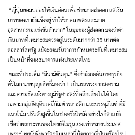
“ญี่ปุ่นยอมปล่อยให้เงินอ่อนเพื่อช่วยภาคส่งออก แต่เงิน
บาทของเรายังแข็งอยู่ ทำให้ภาคเกษตรและภาค
อุตสาหกรรมแข่งขันลำบาก” ในมุมของผู้ส่งออก มองว่าค่า
เงินบาทที่เหมาะสมควรอยู่ในระดับมากกว่า 35 บาทต่อ
ดอลลาร์สหรัฐ แม้จะยอมรับว่าการกำหนดระดับที่เหมาะสม
เป็นหน้าที่ของธนาคารแห่งประเทศไทย
ขณะที่ประเด็น “สึนามิต้นทุน” ซึ่งกำลังกดดันภาคธุรกิจ
ทั่วโลก นายบุญยสิทธิ์มองว่า 1 เป็นผลพวงจากสงคราม
และความขัดแย้งทางภูมิรัฐศาสตร์ที่หลีกเลี่ยงไม่ได้ โดย
เฉพาะกลุ่มวัตถุดิบเคมีภัณฑ์ พลาสติก และบรรจุภัณฑ์ ที่มี
แนวโน้ม ปรับตัวสูงขึ้นในช่วงครึ่งปีหลัง อย่างไรก็ตาม ยัง
เชื่อว่าผลกระทบของไทยยังไม่รุนแรงเท่าหลายประเทศ
เพราะไทยยังพึ่งพาวัตถุดิบเหล่านี้น้อยกว่าญี่ปุ่นหรือยุโรป