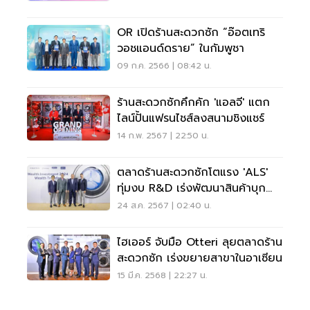
OR เปิดร้านสะดวกซัก “อ๊อตเทริ
วอชแอนด์ดราย” ในกัมพูชา
09 ก.ค. 2566 | 08:42 น.
ร้านสะดวกซักคึกคัก 'แอลจี' แตก
ไลน์ปั้นแฟรนไชส์ลงสนามชิงแชร์
14 ก.พ. 2567 | 22:50 น.
ตลาดร้านสะดวกซักโตแรง 'ALS'
ทุ่มงบ R&D เร่งพัฒนาสินค้าบุก
อาเซียน
24 ส.ค. 2567 | 02:40 น.
ไฮเออร์ จับมือ Otteri ลุยตลาดร้าน
สะดวกซัก เร่งขยายสาขาในอาเซียน
15 มี.ค. 2568 | 22:27 น.