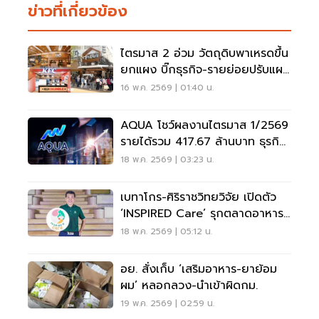
ข่าวที่เกี่ยวข้อง
ไตรมาส 2 อ่วม วัตถุดิบพาเหรดขึ้น
ยกแผง บิ๊กธุรกิจ-รายย่อยปรับแผน
รับมือ
16 พ.ค. 2569 | 01:40 น.
AQUA โชว์ผลงานไตรมาส 1/2569
รายได้รวม 417.67 ล้านบาท ธุรกิจ
อาหารขึ้นแท่นรายได้หลัก ดัน
18 พ.ค. 2569 | 03:23 น.
EBITDA พุ่งเกือบ 3 เท่า
เบทาโกร-ศิริราชวิทยวิจัย เปิดตัว
‘INSPIRED Care’ รุกตลาดอาหาร
เพื่อสุขภาพ
18 พ.ค. 2569 | 05:12 น.
อย. สั่งเก็บ ‘เสริมอาหาร-ยาย้อม
ผม’ หลอกลวง-นำเข้าผิดกม.
19 พ.ค. 2569 | 02:59 น.