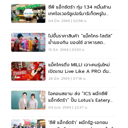
ซีพี แอ็กซ์ตร้า ทุ่ม 1.34 หมื่นล้าน
เทคโอเวอร์ซูเปอร์มาร์เก็ตหรูใน
มาเลเซีย 50 สาขารวด
04 มี.ค. 2569 | 02:58 น.
ไม่ขึ้นราคาสินค้า “แม็คโคร-โลตัส”
ย้ำของกิน ของใช้ อาหารสด
อาหารแห้งไม่ขาดแคลน
13 มี.ค. 2569 | 03:53 น.
แม็คโครดึง MILLI เจาะคนรุ่นใหม่
เปิดเกม Live Like A PRO ดัน
แพลตฟอร์ม Omnichannel
26 มี.ค. 2569 | 07:18 น.
ไอคอนสยาม ส่ง “ICS ผนึกซีพี
แอ็กซ์ตร้า” ปั้น Lotus’s Eatery
ฟู้ดเดสติเนชันฝั่งธน
04 เม.ย. 2569 | 22:37 น.
‘ซีพี แอ็กซ์ตร้า’ ผนึกรัฐ-เอกชน