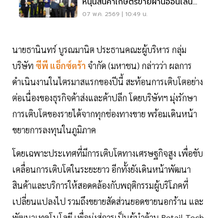
หนุนสินค้าเกษตรขายผ่านออนไลน์
24 ชม.
07 พ.ค. 2569 | 10:49 น.
นายธานินทร์ บูรณมานิต ประธานคณะผู้บริหาร กลุ่ม
บริษัท
ซีพี แอ็กซ์ตร้า
จำกัด (มหาชน) กล่าวว่า ผลการ
ดำเนินงานในไตรมาสแรกของปีนี้ สะท้อนการเติบโตอย่าง
ต่อเนื่องของธุรกิจค้าส่งและค้าปลีก โดยบริษัทฯ มุ่งรักษา
การเติบโตของรายได้จากทุกช่องทางขาย พร้อมเดินหน้า
ขยายการลงทุนในภูมิภาค
โดยเฉพาะประเทศที่มีการเติบโตทางเศรษฐกิจสูง เพื่อขับ
เคลื่อนการเติบโตในระยะยาว อีกทั้งยังเดินหน้าพัฒนา
สินค้าและบริการให้สอดคล้องกับพฤติกรรมผู้บริโภคที่
เปลี่ยนแปลงไป รวมถึงขยายสัดส่วนยอดขายนอกร้าน และ
พัฒนาเทคโนโลยี เพื่อมุ่งสู่การเป็นผู้นำด้าน Retail Tech