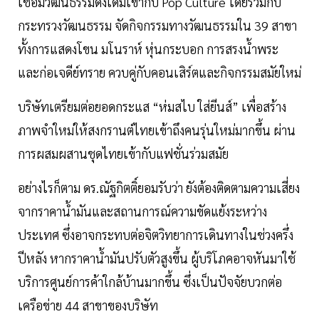
เชื่อมวัฒนธรรมดั้งเดิมเข้ากับ Pop Culture โดยร่วมกับ
กระทรวงวัฒนธรรม จัดกิจกรรมทางวัฒนธรรมใน 39 สาขา
ทั้งการแสดงโขน มโนราห์ หุ่นกระบอก การสรงน้ำพระ
และก่อเจดีย์ทราย ควบคู่กับคอนเสิร์ตและกิจกรรมสมัยใหม่
บริษัทเตรียมต่อยอดกระแส “ห่มสไบ ใส่ยีนส์” เพื่อสร้าง
ภาพจำใหม่ให้สงกรานต์ไทยเข้าถึงคนรุ่นใหม่มากขึ้น ผ่าน
การผสมผสานชุดไทยเข้ากับแฟชั่นร่วมสมัย
อย่างไรก็ตาม ดร.ณัฐกิตติ์ยอมรับว่า ยังต้องติดตามความเสี่ยง
จากราคาน้ำมันและสถานการณ์ความขัดแย้งระหว่าง
ประเทศ ซึ่งอาจกระทบต่อจิตวิทยาการเดินทางในช่วงครึ่ง
ปีหลัง หากราคาน้ำมันปรับตัวสูงขึ้น ผู้บริโภคอาจหันมาใช้
บริการศูนย์การค้าใกล้บ้านมากขึ้น ซึ่งเป็นปัจจัยบวกต่อ
เครือข่าย 44 สาขาของบริษัท