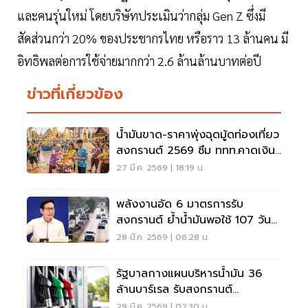
และคนรุ่นใหม่ โดยบริษัทประเมินว่ากลุ่ม Gen Z ซึ่งมี
สัดส่วนกว่า 20% ของประชากรไทย หรือราว 13 ล้านคน มี
อิทธิพลต่อการใช้จ่ายมากกว่า 2.6 ล้านล้านบาทต่อปี
ข่าวที่เกี่ยวข้อง
น้ำมันขาด-ราคาพุ่งฉุดมู้ดท่องเที่ยว
สงกรานต์ 2569 ซึม ททท.คาดเงิน
สะพัด 3 หมื่นล้าน
27 มี.ค. 2569 | 18:19 น.
พลังงานอัด 6 มาตรการรับ
สงกรานต์ ย้ำน้ำมันพอใช้ 107 วัน
ลดสำรองนำเข้าเหลือ 1%
28 มี.ค. 2569 | 06:28 น.
รัฐบาลกางแผนบริหารน้ำมัน 36
ล้านบาร์เรล รับสงกรานต์
ถึงพ.ค.69 จับจริงกักตุน
29 มี.ค. 2569 | 02:30 น.