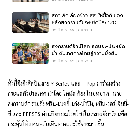
สภาเลิกเลี้ยงข้าว สส. ให้ซื้อกินเอง
หลังสงกรานต์ประหยัดปีละ 120
ล้าน
30 มี.ค. 2569 | 08:23 น.
สงกรานต์รักษ์โลก ลดขยะ-ประหยัด
น้ำ ดันเทศกาลไทยสู่ความยั่งยืน
30 มี.ค. 2569 | 08:52 น.
ทั้งนี้จึงดึงศิลปินสาย Y-Series และ T-Pop มาร่วมสร้าง
กระแสทั่วประเทศ นำโดย โทมัส-ก้อง ในบทบาท “นาย
สงกรานต์” รวมถึง ฟรีน-เบคกี้, เก่ง-น้ำปิง, หยิ่น-วอร์, จิมมี่-
ซี และ PERSES ผ่านกิจกรรมโรดโชว์ในหลายจังหวัด เพื่อ
กระตุ้นให้แฟนคลับเดินทางและใช้จ่ายมากขึ้น