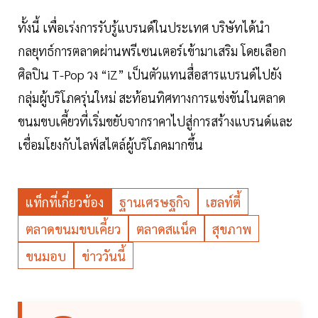
ทั้งนี้ เพื่อเร่งการรับรู้แบรนด์ในประเทศ บริษัทได้นำ
กลยุทธ์การตลาดผ่านพรีเซนเตอร์เข้ามาเสริม โดยเลือก
ศิลปิน T-Pop วง “iZ” เป็นตัวแทนสื่อสารแบรนด์ไปยัง
กลุ่มผู้บริโภครุ่นใหม่ สะท้อนทิศทางการแข่งขันในตลาด
ขนมขบเคี้ยวที่เริ่มขยับจากราคาไปสู่การสร้างแบรนด์และ
เชื่อมโยงกับไลฟ์สไตล์ผู้บริโภคมากขึ้น
แท็กที่เกี่ยวข้อง
ฐานเศรษฐกิจ
เฮลท์ตี้
ตลาดขนมขบเคี้ยว
ตลาดสแน็ค
สุขภาพ
ขนมอบ
ข่าววันนี้