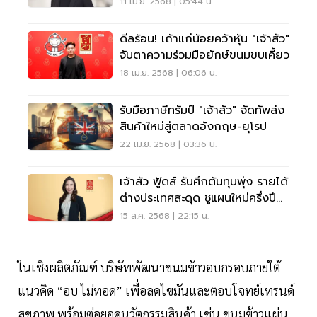
11 เม.ย. 2568 | 05:44 น.
ดีลร้อน! เถ้าแก่น้อยคว้าหุ้น "เจ้าสัว"
จับตาความร่วมมือยักษ์ขนมขบเคี้ยว
18 เม.ย. 2568 | 06:06 น.
รับมือภาษีทรัมป์ "เจ้าสัว" จัดทัพส่ง
สินค้าใหม่สู่ตลาดอังกฤษ-ยุโรป
22 เม.ย. 2568 | 03:36 น.
เจ้าสัว ฟู้ดส์ รับศึกต้นทุนพุ่ง รายได้
ต่างประเทศสะดุด ชูแผนใหม่ครึ่งปี
หลัง
15 ส.ค. 2568 | 22:15 น.
ในเชิงผลิตภัณฑ์ บริษัทพัฒนาขนมข้าวอบกรอบภายใต้
แนวคิด “อบ ไม่ทอด” เพื่อลดไขมันและตอบโจทย์เทรนด์
สุขภาพ พร้อมต่อยอดนวัตกรรมสินค้า เช่น ขนมข้าวแผ่น