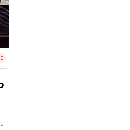
ว
 น.