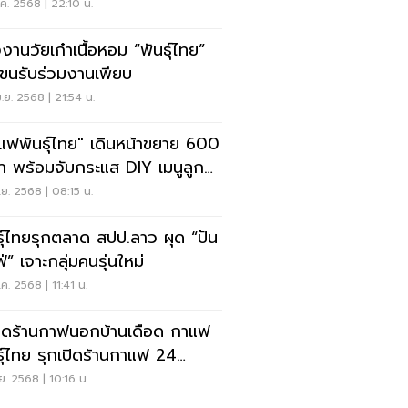
าชิงแชร์
ค. 2568 | 22:10 น.
งานวัยเก๋าเนื้อหอม “พันธุ์ไทย”
แขนรับร่วมงานเพียบ
.ย. 2568 | 21:54 น.
แฟพันธุ์ไทย" เดินหน้าขยาย 600
า พร้อมจับกระแส DIY เมนูลูกค้า
ค้น
.ย. 2568 | 08:15 น.
ธุ์ไทยรุกตลาด สปป.ลาว ผุด “ปัน
่” เจาะกลุ่มคนรุ่นใหม่
ค. 2568 | 11:41 น.
ดร้านกาฟนอกบ้านเดือด กาแฟ
ธุ์ไทย รุกเปิดร้านกาแฟ 24
โมง
ย. 2568 | 10:16 น.