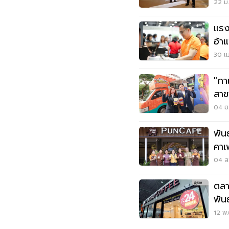
สาข
22 ม.
แรง
อ้า
30 เม
"กา
สาข
คิด
04 มิ
พัน
คาเฟ
04 ส.
ตลา
พัน
ชั่ว
12 พ.