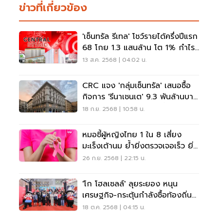
ข่าวที่เกี่ยวข้อง
'เซ็นทรัล รีเทล' โชว์รายได้ครึ่งปีแรก
68 โกย 1.3 แสนล้าน โต 1% กำไร
ลด 8%
13 ส.ค. 2568 | 04:02 น.
CRC แจง 'กลุ่มเซ็นทรัล' เสนอซื้อ
กิจการ 'รีนาเชนเต' 9.3 พันล้านบาท
ชงผู้ถือหุ้นโหวต 6 พ.ย. นี้
18 ก.ย. 2568 | 10:58 น.
หมอชี้ผู้หญิงไทย 1 ใน 8 เสี่ยง
มะเร็งเต้านม ย้ำยิ่งตรวจเจอเร็ว ยิ่ง
รอด
26 ก.ย. 2568 | 22:15 น.
'โก โฮลเซลล์' ลุยระยอง หนุน
เศรษฐกิจ-กระตุ้นกำลังซื้อท้องถิ่น
คึกคัก
18 ต.ค. 2568 | 04:15 น.