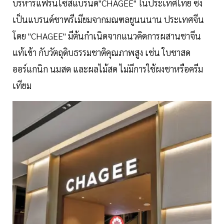
บริหารแฟรนไซส์แบรนด์"CHAGEE" ในประเทศไทย ซึ่ง
เป็นแบรนด์ชาพรีเมียมจากมณฑลยูนนนาน ประเทศจีน
โดย "CHAGEE" มีต้นกำเนิดจากแนวคิดการผสานชาจีน
แท้เข้า กับวัตถุดิบธรรมชาติคุณภาพสูง เช่น ใบชาสด
ออร์แกนิก นมสด และผลไม้สด ไม่มีการใช้ผงชาหรือครีม
เทียม