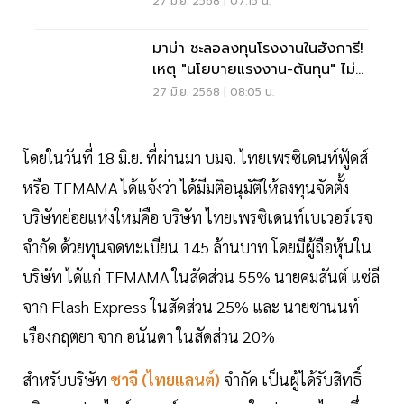
27 มิ.ย. 2568 | 07:15 น.
มาม่า ชะลอลงทุนโรงงานในฮังการี!
เหตุ "นโยบายแรงงาน-ต้นทุน" ไม่
เอื้อ
27 มิ.ย. 2568 | 08:05 น.
โดยในวันที่ 18 มิ.ย. ที่ผ่านมา บมจ. ไทยเพรซิเดนท์ฟู้ดส์
หรือ TFMAMA ได้แจ้งว่า ได้มีมติอนุมัติให้ลงทุนจัดตั้ง
บริษัทย่อยแห่งใหม่คือ บริษัท ไทยเพรซิเดนท์เบเวอร์เรจ
จำกัด ด้วยทุนจดทะเบียน 145 ล้านบาท โดยมีผู้ถือหุ้นใน
บริษัท ได้แก่ TFMAMA ในสัดส่วน 55% นายคมสันต์ แซ่ลี
จาก Flash Express ในสัดส่วน 25% และ นายชานนท์
เรืองกฤตยา จาก อนันดา ในสัดส่วน 20%
สำหรับบริษัท
ชาจี (ไทยแลนต์)
จำกัด เป็นผู้ได้รับสิทธิ์