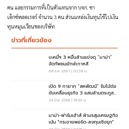
คน และกรรมการที่เป็นตัวแทนจาก บจก. ชา
เอ็กซ์พลอเรอร์ จำนวน 3 คน ส่วนแหล่งเงินทุนใช้ไปเงิน
ทุนหมุนเวียนของบริษัท
ข่าวที่เกี่ยวข้อง
บะหมี่ฯ 3 หมื่นล้านแข่งดุ “มาม่า”
จัดทัพชนยักษ์เกาหลี
08 ธ.ค. 2567 | 02:59 น.
เปิด 9 ทายาท “สหพัฒน์” รับไม้ต่อ
ขับเคลื่อนธุรกิจ 3 แสนล้านตระกูล
“โชควัฒนา”
24 มิ.ย. 2568 | 19:05 น.
มาม่า-ฟาร์มเฮ้าส์ ฝ่ามรสุมเศรษฐกิจ
เน้น "กระจายพอร์ต-ลงทุนเชิงรุก"