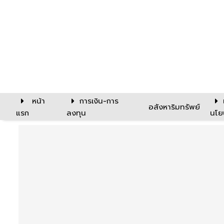
หน้า
การเงิน-การ
อสังหาริมทรัพย์
แรก
ลงทุน
นโย