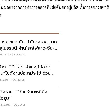
็นผลมาจากการทำการตลาดที่เข้มข้นของผู้ผลิต ทั้งการออกรสชาติ
ศ
้งแรก!ขนส่ง"มาม่า"ทางราง จาก
สู่เยอรมนี ผ่าน"รถไฟลาว-จีน-
รป"
พ. 2567 | 08:39 น.
จ้าง ITD โอด ค่าแรงไม่ออก
น้าไซต์งานซื้อมาม่า-ไข่ ช่วย
ทังชีวิต
.ค. 2567 | 07:43 น.
สิงหาคม “วันแห่งบะหมี่กึ่ง
็จรูป”
ค. 2567 | 05:50 น.