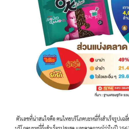
ตัวเลขที่น่าสนใจคือ คนไทยบริโภคบะหมี่กึ่งสำเร็จรูปเฉล
บริโภคบะหมี่กึ่งสำเร็จรูปสูงสุด และคาดการณ์ว่าในปี 256