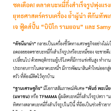
ซดเดือด! ตลาดบะหมี่กึ่งสำเร็จรูปพุ่งแ
ยุทธศาสตร์ครบเครื่อง ย้ำผู้นำ ตีกันทัพเก
เจ ฟู้ดส์ปั้น “บิบิโก รามยอน” และ Sam
“ดัชนีมาม่า”
กลายเป็นเครื่องชี้วัดทางเศรษฐกิจอย่างไม
ถดถอยยอดขายบะหมี่กึ่งสำเร็จรูปหรือบะหมี่ซอง จะขายดีเป
เปลี่ยนไป ด้วยพฤติกรรมผู้บริโภคที่มีการแข่งขันสูง ท
ประกอบการในตลาดบะหมี่ฯ มีการพัฒนาสินค้าใหม่ออกสู่ต
ครัว ที่ต้องมีติดไว้ทุกบ้าน
“ฐานเศรษฐกิจ”
มีโอกาสสัมภาษณ์พิเศษ
“พันธ์ พะเนีย
(มหาชน)
หรือ
TFMAMA
ผู้ผลิตบะหมี่กึ่งสำเร็จรูปตรา “
ทิศทางตลาดบะหมี่กึ่งสำเร็จรูปในปีนี้ ที่ถือเป็นช่วงข้า