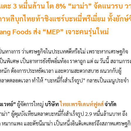
รงแตะ 3 หมื่นล้าน โต 8% “มาม่า” จัดแนวรบ ว
าหลีบุกไทยท้าชิงแชร์บะหมี่พรีเมี่ยม ทั้งยักษ์ซ
yang Foods ส่ง “MEP” เจาะคนรุ่นใหม่
่เป็นทางการ ว่าเศรษฐกิจในประเทศดีหรือไม่ เพราะหากเศรษฐกิจ
็นพิเศษ เป็นอาหารยังชีพอิ่มท้อง ราคาถูก แต่ ณ วันนี้ สถานการ
ำงานหนัก ต้องการประหยัดเวลา และความสะดวกสบาย ผนวกกับผู้
ลาดตลอดเวลา ทำให้ “บะหมี่กึ่งสำเร็จรูป” กลายเป็นเมนูประจำ
งเวทย์”
ผู้จัดการใหญ่
บริษัท
ไทยเพรซิเดนท์ฟูดส์
จำกัด
มาม่า” ผู้คุมบังเหียนตลาดบะหมี่กึ่งสำเร็จรูป 2.9 หมื่นล้านบาท ถึง
วยาก หมากแพง และดัชนีมาม่า เป็นหนึ่งอินดิเคเตอร์ถึงสภาพเศรษฐก