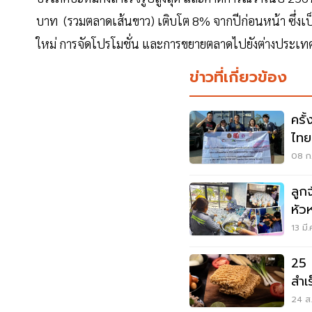
บาท (รวมตลาดเส้นขาว) เติบโต 8% จากปีก่อนหน้า ซึ่งเป
ใหม่ การจัดโปรโมชั่น และการขยายตลาดไปยังต่างประเท
ข่าวที่เกี่ยวข้อง
ครั
ไทย
ยุโ
08 ก.
ลูก
หัวห
ประ
13 มี
25 
สำเร
24 ส.