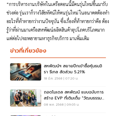
“การบริหารงานบริษัทในเครือตอนนี้มีคนรุ่นใหม่ขึ้นมารับ
ช่วงต่อ รุ่นเราก็วางวิสัยทัศน์ให้คนรุ่นใหม่ ในอนาคตต้องทำ
อะไรที่ท้าทายกว่างานปัจจุบัน ซึ่งเรื่องที่ท้าทายกว่าคือ ต้อง
รู้ว่าที่ผ่านมาเครือสหพัฒน์ผลิตสินค้าอุปโภคบริโภคมาก
แต่ต่อไปจะพยายามหาธุรกิจบริการ มาเพิ่มเติม
ข่าวที่เกี่ยวข้อง
สหพัฒน์ฯ สยายปีกเข้าซื้อหุ้นธนจิ
รา รีเทล สัดส่วน 5.21%
18 มี.ค. 2568 | 07:20 น.
ถอดโมเดล สหพัฒน์ แบบฉบับการ
สร้าง EVP ที่เติมเต็ม "วัฒนธรรม
แห่งความสุข"
08 พ.ค. 2568 | 09:05 น.