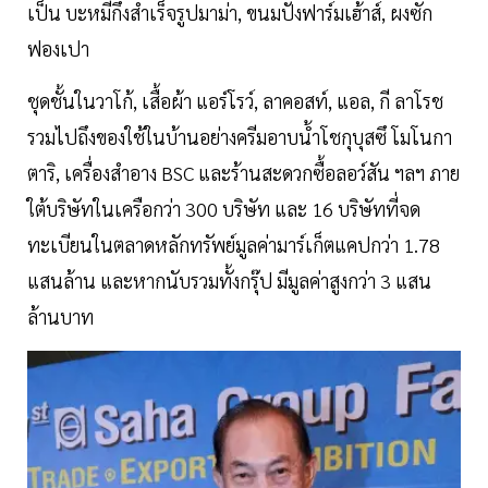
เป็น บะหมี่กึ่งสำเร็จรูปมาม่า, ขนมปังฟาร์มเฮ้าส์, ผงซัก
ฟองเปา
ชุดชั้นในวาโก้, เสื้อผ้า แอร์โรว์, ลาคอสท์, แอล, กี ลาโรช
รวมไปถึงของใช้ในบ้านอย่างครีมอาบน้ำโชกุบุสซึ โมโนกา
ตาริ, เครื่องสำอาง BSC และร้านสะดวกซื้อลอว์สัน ฯลฯ ภาย
ใต้บริษัทในเครือกว่า 300 บริษัท และ 16 บริษัทที่จด
ทะเบียนในตลาดหลักทรัพย์มูลค่ามาร์เก็ตแคปกว่า 1.78
แสนล้าน และหากนับรวมทั้งกรุ๊ป มีมูลค่าสูงกว่า 3 แสน
ล้านบาท