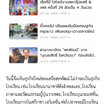
เช็คที่นี่ ไฮไลต์งานสหกรุ๊ปแฟร์ &
เฟส ครั้งที่ 29 จัดเต็ม 4 วันรวด
05 มิ.ย. 2568 | 18:10 น.
บิ๊กคอร์ป ปรับแผนรับมือเศรษฐกิจ
ทรุดยาว เฟ้นลงทุน-เจาะตลาดใหม่
12 มิ.ย. 2568 | 21:07 น.
ผ่าอาณาจักร "สหพัฒน์" จาก
"บุณยสิทธิ์ โชควัฒนา" ก่อนส่งไม้
ต่อทายาท
23 มิ.ย. 2568 | 18:10 น.
วันนี้จึงเห็นธุรกิจใหม่ของเครือสหพัฒน์ ไม่ว่าจะเป็นธุรกิจ
โรงเรียน เช่น โรงเรียนนานาชาติคิงส์ คอลเลจ, โรงเรียน
ภาษาและวัฒนธรรมญี่ปุ่นวาเซดะ, โรงเรียนบุนกะแฟชั่น,
โรงเรียนการบินศรีราชา เอวิเอชั่น ต่อไปอาจจะมีโรงเรียน