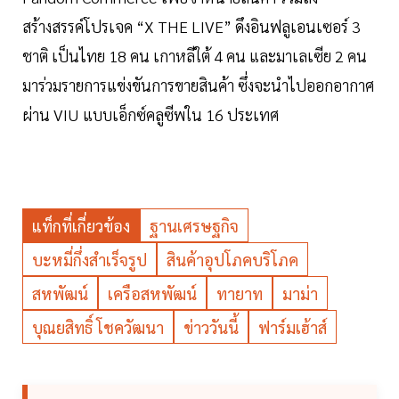
สร้างสรรค์โปรเจค “X THE LIVE” ดึงอินฟลูเอนเซอร์ 3
ชาติ เป็นไทย 18 คน เกาหลีใต้ 4 คน และมาเลเซีย 2 คน
มาร่วมรายการแข่งขันการขายสินค้า ซึ่งจะนำไปออกอากาศ
ผ่าน VIU แบบเอ็กซ์คลูซีพใน 16 ประเทศ
แท็กที่เกี่ยวข้อง
ฐานเศรษฐกิจ
บะหมี่กึ่งสำเร็จรูป
สินค้าอุปโภคบริโภค
สหพัฒน์
เครือสหพัฒน์
ทายาท
มาม่า
บุณยสิทธิ์ โชควัฒนา
ข่าววันนี้
ฟาร์มเฮ้าส์