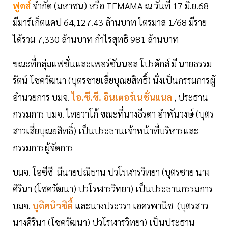
ฟูดส์
จำกัด (มหาชน) หรือ TFMAMA ณ วันที่ 17 มิ.ย.68
มีมาร์เก็ตแคป 64,127.43 ล้านบาท ไตรมาส 1/68 มีราย
ได้รวม 7,330 ล้านบาท กำไรสุทธิ 981 ล้านบาท
ขณะที่กลุ่มแฟชั่นและเพอร์ซันนอล โปรดักส์ มี นายธรรม
รัตน์ โชควัฒนา (บุตรชายเสี่ยบุณยสิทธิ์) นั่งเป็นกรรมการผู้
อำนวยการ บมจ.
ไอ.ซี.ซี. อินเตอร์เนชั่นแนล
, ประธาน
กรรมการ บมจ. ไทยวาโก้ ขณะที่นางธีรดา อำพันวงษ์ (บุตร
สาวเสี่ยบุณยสิทธิ์) เป็นประธานเจ้าหน้าที่บริหารและ
กรรมการผู้จัดการ
บมจ. โอซีซี มีนายปณิธาน ปวโรฬารวิทยา (บุตรชาย นาง
ศิรินา (โชควัฒนา) ปวโรฬารวิทยา) เป็นประธานกรรมการ
บมจ.
บูติคนิวซิตี้
และนางประวรา เอครพานิช (บุตรสาว
นางศิรินา (โชควัฒนา) ปวโรฬารวิทยา) เป็นประธาน