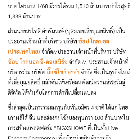
บาท ไตรมาส 1/68 มีรายได้รวม 1,510 ล้านบาท กำไรสุทธิ
1,338 ล้านบาท
ส่วนนายสรโชติ อำพันวงษ์ (บุตรเขยเสี่ยบุณยสิทธิ์) เป็น
ประธานเจ้าหน้าที่บริหาร บริษัท
ช้อป โกลบอล
(ประเทศไทย)
จำกัด//ประธานเจ้าหน้าที่บริหาร บริษัท
ช้อป โกลบอล อี-คอมเมิร์ซ
จำกัด // ประธานเจ้าหน้าที่
บริหารร่วม บริษัท
บิ๊กซ์โชว์ ลาล่า
จำกัด ซึ่งเป็นธุรกิจใหม่
ที่เสี่ยบุณยสิทธิ์ ผลักดันให้เครือสหพัฒน์ทรานส์ฟอร์มสู่
ดิจิทัล ให้ทันกับโลกการค้าที่เปลี่ยนแปลง
ซึ่งล่าสุดเป็นการร่วมลงทุนกับพันธมิตร 4 ชาติ ได้แก่ ไทย
เกาหลีใต้ จีน และฮ่องกง ใช้งบลงทุนกว่า 100 ล้านบาทใน
การสร้างแพลตฟอร์ม “BIGXSHOW” ที่เป็นทั้ง Live
Fandom Commerce เพื่อจำหน่ายสินค้า รวมถึง