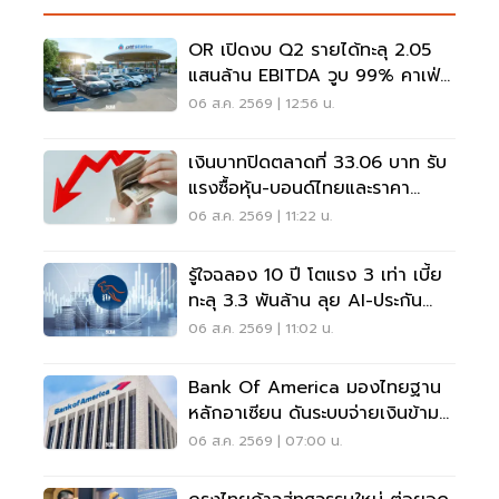
OR เปิดงบ Q2 รายได้ทะลุ 2.05
แสนล้าน EBITDA วูบ 99% คาเฟ่อ
เมซอนขายนิวไฮ 117 ล้านแก้ว
06 ส.ค. 2569 | 12:56 น.
เงินบาทปิดตลาดที่ 33.06 บาท รับ
แรงซื้อหุ้น-บอนด์ไทยและราคา
ทองคำพุ่ง
06 ส.ค. 2569 | 11:22 น.
รู้ใจฉลอง 10 ปี โตแรง 3 เท่า เบี้ย
ทะลุ 3.3 พันล้าน ลุย AI-ประกัน
สุขภาพ
06 ส.ค. 2569 | 11:02 น.
Bank Of America มองไทยฐาน
หลักอาเซียน ดันระบบจ่ายเงินข้าม
พรมแดนเรียลไทม์
06 ส.ค. 2569 | 07:00 น.