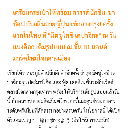
เตรียมกระเป๋าให้พร้อม สวรรค์นักชิม-ขา
ช้อป กับกลิ่นอายญี่ปุ่นแท้กลางกรุง! ครั้ง
แรกในไทย ที่ "มิตซูโคชิ เดปาจิกะ" ณ วัน
แบงค็อก เต็มรูปแบบ ณ ชั้น B1 แลนด์
มาร์คใหม่ใจกลางเมือง
เรียกได้ว่าสมรภูมิค้าปลีกคึกคักอีกครั้ง ล่าสุด มิตซูโคชิ เด
ปาจิกะ ซูเปอร์มาร์เก็ต และ ฟู้ด เดสติเนชั่นระดับเวิลด์
คลาสใจกลางกรุงเทพฯ พร้อมให้บริการเต็มรูปแบบแล้ววัน
นี้ กับหลากหลายผลิตภัณฑ์โกรเซอรี่และศูนย์รวมอาหาร
ระดับพรีเมียมที่คัดสรรมาอย่างครบครัน ในโอกาสนี้ ได้เปิด
ตัวแคมเปญ “一緒に食べよう (อิชโชนิ ทาเบะโย)