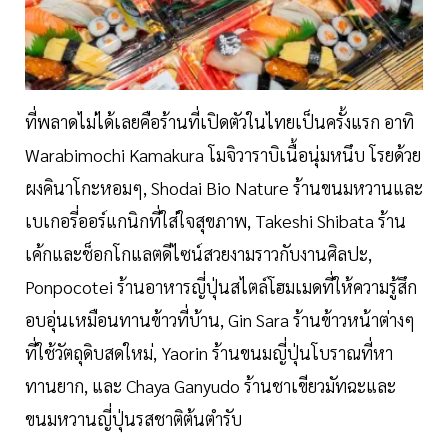
ที่พลาดไม่ได้เลยคือร้านที่เปิดตัวในไทยเป็นครั้งแรก อาทิ
Warabimochi Kamakura โมจิวาราบิเนื้อนุ่มหนึบ โรยด้วย
ผงคินาโกะหอมๆ, Shodai Bio Nature ร้านขนมหวานและ
เบเกอรี่ออร์แกนิกที่ใส่ใจสุขภาพ, Takeshi Shibata ร้าน
เค้กและช็อกโกแลตดีไซน์สวยงามราวกับงานศิลปะ,
Ponpocotei ร้านอาหารญี่ปุ่นสไตล์โฮมเมดที่ให้ความรู้สึก
อบอุ่นเหมือนทานข้าวที่บ้าน, Gin Sara ร้านข้าวหน้าต่างๆ
ที่ใช้วัตถุดิบสดใหม่, Yaorin ร้านขนมญี่ปุ่นโบราณที่หา
ทานยาก, และ Chaya Ganyudo ร้านชาเขียวมัทฉะและ
ขนมหวานญี่ปุ่นรสชาติต้นตำรับ