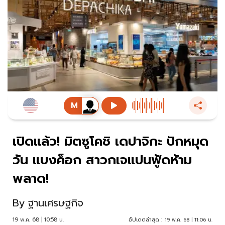
เปิดแล้ว! มิตซูโคชิ เดปาจิกะ ปักหมุด
วัน แบงค็อก สาวกเจแปนฟู้ดห้าม
พลาด!
By
ฐานเศรษฐกิจ
19 พ.ค. 68 | 10:58 น.
อัปเดตล่าสุด :
19 พ.ค. 68 | 11:06 น.